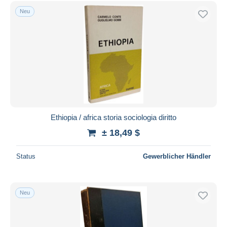
Kostenloser Versand
Neu
Zahlungsmethoden
PayPal
Banküberweisung
Visa
Mastercard
Bancontact
iDeal
Ethiopia / africa storia sociologia diritto
Maestro
± 18,49 $
Gesamte Auswahl aufheben
Status
Gewerblicher Händler
Wohnsitz des Verkäufers
Weltweit
Neu