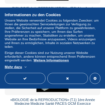
«BIOLOGIE de la REPRODUCTION» (T.2) 1ère Année
Medecine Medicine Santé PACES QCM Exercice
Informationen zu den Cookies
Université
Unsere Website verwendet Cookies zu folgenden Zwecken: um
± 7,44 $
Ihnen die gewünschten Serviceleitungen zur Verfügung zu
stellen, die Sicherheit auf unserer Plattform zu gewährleisten,
Ihre Präferenzen zu speichern, um Ihnen das Surfen
Status
Privatperson
angenehmer zu machen, Statistiken zu erstellen, um unsere
Website an Ihre Bedürfnisse anzupassen, Videos anzuzeigen
und Ihnen zu ermöglichen, Inhalte in sozialen Netzwerken zu
teilen.
Neu
Einige dieser Cookies sind zur Nutzung unserer Website
erforderlich, andere können entsprechend Ihren Präferenzen
eingestellt werden.
Weitere Informationen
Mehr dazu
«BIOLOGIE de la REPRODUCTION» (T.1) 1ère Année
Medecine Medicine Santé PACES QCM Exercice