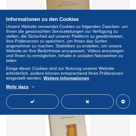
Informationen zu den Cookies
Unsere Website verwendet Cookies zu folgenden Zwecken: um
Ihnen die gewünschten Serviceleitungen zur Verfügung zu
stellen, die Sicherheit auf unserer Plattform zu gewährleisten,
Ihre Präferenzen zu speichern, um Ihnen das Surfen
angenehmer zu machen, Statistiken zu erstellen, um unsere
Ou allons nous ? a propos des orientations pastorales sur
Website an Ihre Bedürfnisse anzupassen, Videos anzuzeigen
l'attitude des chretiens a l'egard du judaisme - la pensee
und Ihnen zu ermöglichen, Inhalte in sozialen Netzwerken zu
cat
teilen.
± 23,04 $
Einige dieser Cookies sind zur Nutzung unserer Website
erforderlich, andere können entsprechend Ihren Präferenzen
eingestellt werden.
Weitere Informationen
Status
Gewerblicher Händler
Mehr dazu
Neu