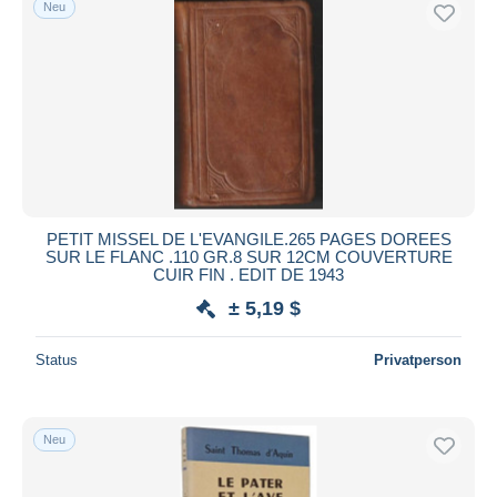
Neu
Kostenloser Versand
Zahlungsmethoden
PayPal
Banküberweisung
Visa
Mastercard
Bancontact
PETIT MISSEL DE L'EVANGILE.265 PAGES DOREES
iDeal
SUR LE FLANC .110 GR.8 SUR 12CM COUVERTURE
CUIR FIN . EDIT DE 1943
Maestro
± 5,19 $
Gesamte Auswahl aufheben
Wohnsitz des Verkäufers
Status
Privatperson
Weltweit
Neu