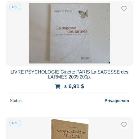
Kostenloser Versand
Neu
Zahlungsmethoden
PayPal
Banküberweisung
Visa
Mastercard
Bancontact
iDeal
LIVRE PSYCHOLOGIE Ginette PARIS La SAGESSE des
LARMES 2009 200p.
Maestro
± 6,91 $
Gesamte Auswahl aufheben
Wohnsitz des Verkäufers
Status
Privatperson
Weltweit
Neu