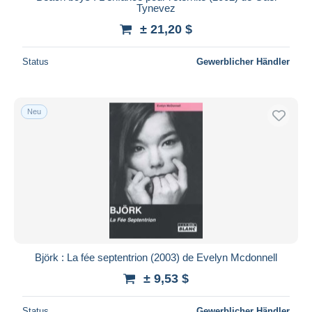
Tynevez
± 21,20 $
Status
Gewerblicher Händler
Neu
Björk : La fée septentrion (2003) de Evelyn Mcdonnell
± 9,53 $
Status
Gewerblicher Händler