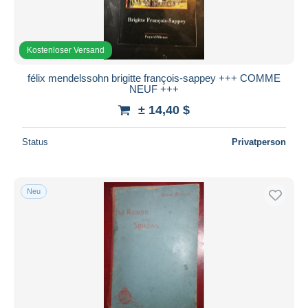
Kostenloser Versand
félix mendelssohn brigitte françois-sappey +++ COMME
NEUF +++
± 14,40 $
Status
Privatperson
Neu