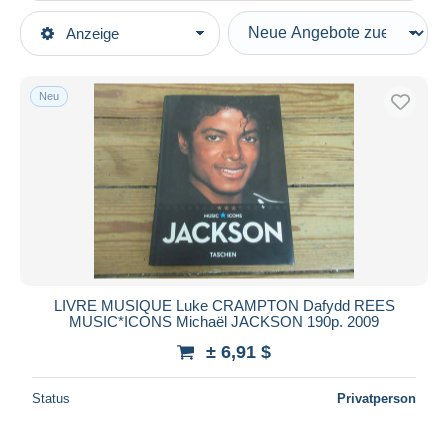
Art der Verkäufe
Anzeige
Hauptkategorien
Laufende Angebote
Bücher, Zeitschriften, Comics
Festpreise
Französisch
Neu
Auktionen mit Geboten
Kultur
Auktionen ohne Gebote
Auktionshäuser
Musik
Verkauft
Dauer
Alle Laufzeiten
Neu seit
Tage(n)
LIVRE MUSIQUE Luke CRAMPTON Dafydd REES
MUSIC*ICONS Michaël JACKSON 190p. 2009
Endet in
Stunde(n)
± 6,91 $
Preis
Status
Privatperson
Von
bis
$
$
Nur ermäßigt