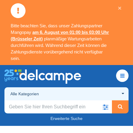
×
Bitte beachten Sie, dass unser Zahlungspartner
Mangopay
am 6. August von 01:00 bis 03:00 Uhr
(Brüsseler Zeit)
planmäßige Wartungsarbeiten
durchführen wird. Während dieser Zeit können die
Zahlungsdienste vorübergehend nicht verfügbar
sein.
Alle Kategorien
Erweiterte Suche