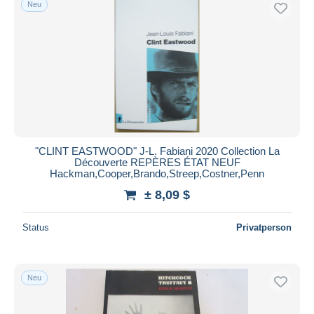
Neu
Kostenloser Versand
Zahlungsmethoden
PayPal
Banküberweisung
Visa
Mastercard
Bancontact
"CLINT EASTWOOD" J-L. Fabiani 2020 Collection La
iDeal
Découverte REPÈRES ÉTAT NEUF
Hackman,Cooper,Brando,Streep,Costner,Penn
Maestro
± 8,09 $
Gesamte Auswahl aufheben
Wohnsitz des Verkäufers
Status
Privatperson
Weltweit
Neu