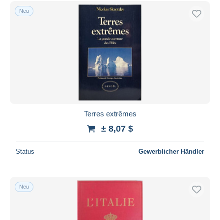
Kostenloser Versand
Neu
Zahlungsmethoden
PayPal
Banküberweisung
Visa
Mastercard
Bancontact
iDeal
Terres extrêmes
Maestro
± 8,07 $
Gesamte Auswahl aufheben
Status
Gewerblicher Händler
Wohnsitz des Verkäufers
Weltweit
Neu