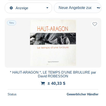
Art der Verkäufe
Anzeige
Hauptkategorien
Laufende Angebote
Bücher, Zeitschriften, Comics
Festpreise
Französisch
Neu
Auktionen mit Geboten
Kultur
Auktionen ohne Gebote
Auktionshäuser
Geographie
Verkauft
Dauer
Alle Laufzeiten
Neu seit
Tage(n)
* HAUT-ARAGON *, LE TEMPS D'UNE BRULURE par
David ROBESSON
Endet in
Stunde(n)
± 40,33 $
Preis
Status
Gewerblicher Händler
Von
bis
$
$
Nur ermäßigt