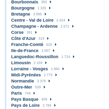
Bourbonnais
350
Bourgogne
1.325
Bretagne
3.995
Centre - Val de Loire
2.424
Champagne - Ardenne
2.571
Corse
391
Côte d'Azur
319
Franche-Comté
620
Ile-de-France
3.007
Languedoc-Roussillon
1.724
Limousin
2.159
Lorraine - Vosges
1.860
Midi-Pyrénées
2.775
Normandie
3.379
Outre-Mer
539
Paris
744
Pays Basque
409
Pays de Loire
2.784