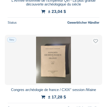
L'Armée ensevelie de l'Empereur Qin - La plus grande
découverte archéologique du siècle
± 23,04 $
Status
Gewerblicher Händler
Neu
Congres archéologie de france / CXIX° session /Maine
± 17,28 $