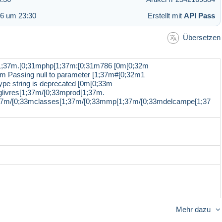
26 um 23:30
Erstellt mit
API Pass
Übersetzen
1;37m.[0;31mphp[1;37m:[0;31m786 [0m[0;32m
m Passing null to parameter [1;37m#[0;32m1
pe string is deprecated [0m[0;33m
livres[1;37m/[0;33mprod[1;37m.
;37m/[0;33mclasses[1;37m/[0;33mmp[1;37m/[0;33mdelcampe[1;37
Mehr dazu