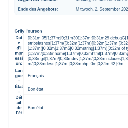
Ende des Angebots:
Mittwoch, 2. September 20
Grily l'ourson
Dat
[0;31m 05[1;37m:[0;31m30[1;37m:[0;31m29 debugG[
e
stripslashes[1;37m([0;32m[1;37m)[0;32m[1;37m:[0;32
d'i
[1;37m([0;32m[1;37m$[0;32mstring[1;37m)[0;32m of ty
mpr
[1;37m/[0;33mhome[1;37m/[0;33mhtml[1;37m/[0;33mg
essi
[0;33mgit[1;37m/[0;33mdev[1;37m/[0;33mincludes[1
on:
m/[0;33mdesc[1;37m.[0;33mphp [0m[0;34m 42 [0m
Lan
gue
Français
:
État
Bon état
:
Dét
ail
de
Bon état
l'ét
at:
Réf