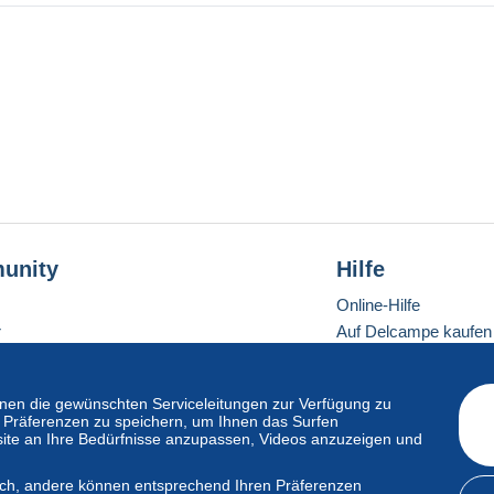
unity
Hilfe
Online-Hilfe
r
Auf Delcampe kaufen
Auf Delcampe verkau
Eine sichere Website
en die gewünschten Serviceleitungen zur Verfügung zu
hre Präferenzen zu speichern, um Ihnen das Surfen
ite an Ihre Bedürfnisse anzupassen, Videos anzuzeigen und
ndardmodus
lich, andere können entsprechend Ihren Präferenzen