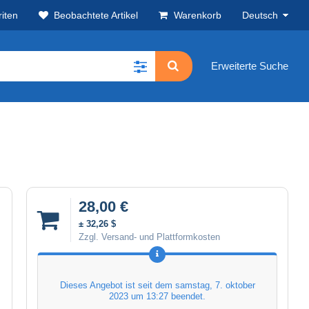
iten
Beobachtete Artikel
Warenkorb
Deutsch
Erweiterte Suche
28,00 €
± 32,26 $
Zzgl. Versand- und Plattformkosten
Dieses Angebot ist seit dem
samstag, 7. oktober
2023 um 13:27
beendet.