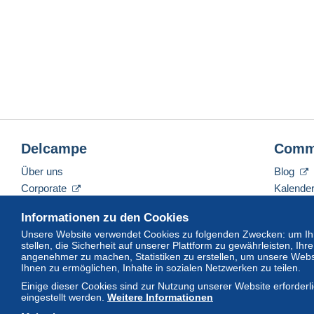
Delcampe
Comm
Über uns
Blog
Corporate
Kalende
Tarife
Forum
Informationen zu den Cookies
Nehmen Sie Kontakt mit uns auf
Videos
Unsere Website verwendet Cookies zu folgenden Zwecken: um Ihn
stellen, die Sicherheit auf unserer Plattform zu gewährleisten, I
angenehmer zu machen, Statistiken zu erstellen, um unsere Webs
Ihnen zu ermöglichen, Inhalte in sozialen Netzwerken zu teilen.
Deutsch
USD
America/Indiana/Vevay
Sta
Einige dieser Cookies sind zur Nutzung unserer Website erforder
eingestellt werden.
Weitere Informationen