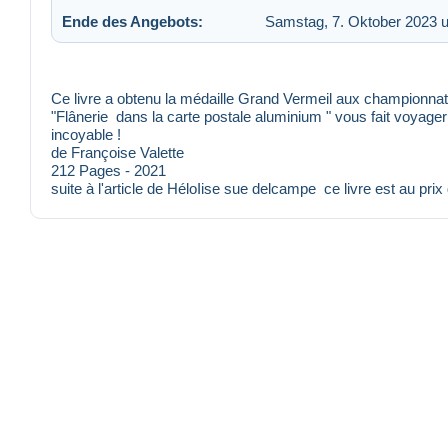
Ende des Angebots:
Samstag, 7. Oktober 2023 
Ce livre a obtenu la médaille Grand Vermeil aux championnats
"Flânerie dans la carte postale aluminium " vous fait voyage
incoyable !
de Françoise Valette
212 Pages - 2021
suite à l'article de HéloIise sue delcampe ce livre est au pri