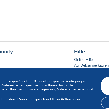
unity
Hilfe
Online-Hilfe
r
Auf Delcampe kaufen
Auf Delcampe verkau
Eine sichere Website
en die gewünschten Serviceleitungen zur Verfügung zu
hre Präferenzen zu speichern, um Ihnen das Surfen
ite an Ihre Bedürfnisse anzupassen, Videos anzuzeigen und
ndardmodus
lich, andere können entsprechend Ihren Präferenzen