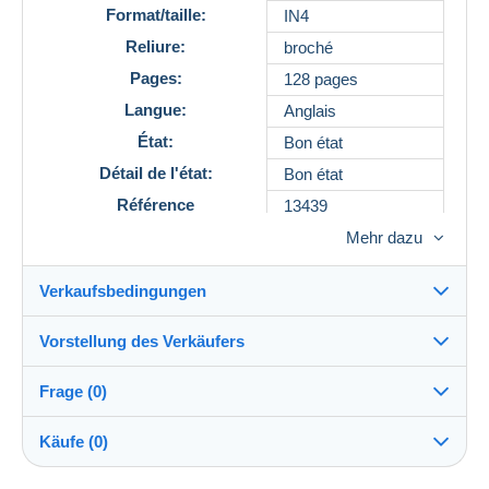
Format/taille:
IN4
Reliure:
broché
Pages:
128 pages
Langue:
Anglais
État:
Bon état
Détail de l'état:
Bon état
Référence
13439
Mehr dazu
Verkaufsbedingungen
Vorstellung des Verkäufers
Verkaufsbedingungen im Detail
Frage (0)
Versand
MaisonVallonLibrairie
100%
(28x)
Versand nach Zahlung innerhalb von 14 Tagen
Käufe (0)
PRO
Shop
Garantie: