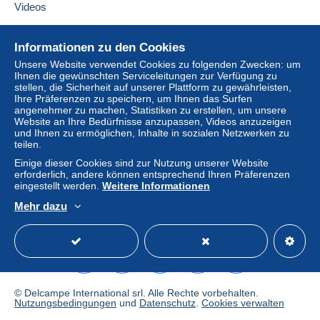
Diesen Verkäufer zu den Favoriten hinzufügen
Videos
Zahlungsbedingungen:
Verkäufer kontaktieren
Alle Zahlungen erfolgen per
Kredit-/Debitkarte
oder
Diesen Verkäufer zu meiner schwarzen Liste
Hilfe
anhand einer Überweisung auf Ihr Guthaben. Es dürfen
hinzufügen
Informationen zu den Cookies
keine Zahlungen per Scheck oder Banküberweisung
Online-Hilfe
Unsere Website verwendet Cookies zu folgenden Zwecken: um
direkt auf eine Bankkonto des Verkäufers erfolgen.
Ihnen die gewünschten Serviceleitungen zur Verfügung zu
Auf Delcampe kaufen
stellen, die Sicherheit auf unserer Plattform zu gewährleisten,
Der Käufer nutzt die von Delcampe auf der Seite "
Meine
Auf Delcampe verkaufen
Ihre Präferenzen zu speichern, um Ihnen das Surfen
Käufe: Zu zahlen
" zur Verfügung stehenden
angenehmer zu machen, Statistiken zu erstellen, um unsere
Eine sichere Website
Website an Ihre Bedürfnisse anzupassen, Videos anzuzeigen
Zahlungsmethoden.
und Ihnen zu ermöglichen, Inhalte in sozialen Netzwerken zu
Eine Zahlung, die nicht per
Kredit-/Debitkarte
oder
teilen.
Überweisung auf Ihr Guthaben erfolgt, wird vom
Einige dieser Cookies sind zur Nutzung unserer Website
Verkäufer an den Käufer zurückerstattet. Nicht bezahlte
erforderlich, andere können entsprechend Ihren Präferenzen
eingestellt werden.
Weitere Informationen
Käufe können Konsequenzen für das Konto des Käufers
nach sich ziehen.
Mehr dazu
Deutsch
USD
Standardmodus
America
Sollten die Verkaufsbedingungen des Verkäufers
Klauseln enthalten, die sich auf die Zahlung beziehen,
sind diese Klauseln als nichtig zu betrachten. Es gelten
ausschließlich die Zahlungsbedingungen der Delcampe-
Website, wie sie in den
Nutzungsbedingungen
definiert
© Delcampe International srl. Alle Rechte vorbehalten.
sind.
Nutzungsbedingungen
und
Datenschutz
.
Cookies verwalten