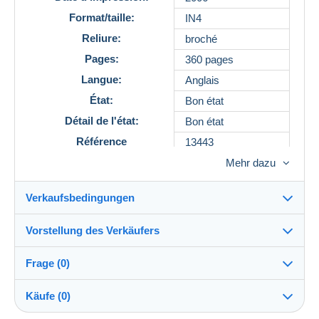
Format/taille:
IN4
Reliure:
broché
Pages:
360 pages
Langue:
Anglais
État:
Bon état
Détail de l'état:
Bon état
Référence
13443
Mehr dazu
Verkaufsbedingungen
Vorstellung des Verkäufers
Verkaufsbedingungen im Detail
Frage (0)
Versand
MaisonVallonLibrairie
100%
(28x)
Versand nach Zahlung innerhalb von 14 Tagen
Käufe (0)
PRO
Shop
Garantie: