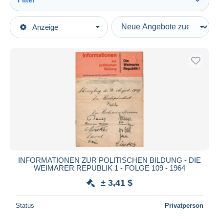
Alles sehen
Art der Verkäufe
Anzeige
Hauptkategorien
Laufende Angebote
Bücher, Zeitschriften, Comics
Festpreise
Deutsch
Auktionen mit Geboten
Sachbücher & Ratgeber
Auktionen ohne Gebote
Hobby
Auktionshäuser
Verkauft
Einrichten & Wohnen
Dauer
Alle Laufzeiten
Neu seit
Tage(n)
INFORMATIONEN ZUR POLITISCHEN BILDUNG - DIE
WEIMARER REPUBLIK 1 - FOLGE 109 - 1964
Endet in
Stunde(n)
± 3,41 $
Preis
Status
Privatperson
Von
bis
$
$