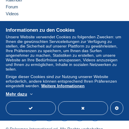
Forum
Videos
Hilfe
Informationen zu den Cookies
Online-Hilfe
Unsere Website verwendet Cookies zu folgenden Zwecken: um
Ihnen die gewünschten Serviceleitungen zur Verfügung zu
Auf Delcampe kaufen
stellen, die Sicherheit auf unserer Plattform zu gewährleisten,
Auf Delcampe verkaufen
Ihre Präferenzen zu speichern, um Ihnen das Surfen
angenehmer zu machen, Statistiken zu erstellen, um unsere
Eine sichere Website
Website an Ihre Bedürfnisse anzupassen, Videos anzuzeigen
und Ihnen zu ermöglichen, Inhalte in sozialen Netzwerken zu
teilen.
Einige dieser Cookies sind zur Nutzung unserer Website
erforderlich, andere können entsprechend Ihren Präferenzen
eingestellt werden.
Weitere Informationen
Mehr dazu
Deutsch
USD
Standardmodus
America
© Delcampe International srl. Alle Rechte vorbehalten.