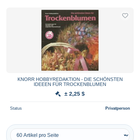
Nur ermäßigt
Kostenloser Versand
Zahlungsmethoden
PayPal
Banküberweisung
Visa
Mastercard
Bancontact
iDeal
KNORR HOBBYREDAKTION - DIE SCHÖNSTEN
IDEEEN FÜR TROCKENBLUMEN
Maestro
± 2,25 $
Gesamte Auswahl aufheben
Wohnsitz des Verkäufers
Status
Privatperson
Weltweit