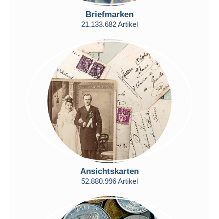
Nur ermäßigt
Briefmarken
Kostenloser Versand
21.133.682 Artikel
Zahlungsmethoden
PayPal
Banküberweisung
Visa
Mastercard
Bancontact
iDeal
Maestro
Gesamte Auswahl aufheben
Wohnsitz des Verkäufers
Ansichtskarten
Weltweit
52.880.996 Artikel