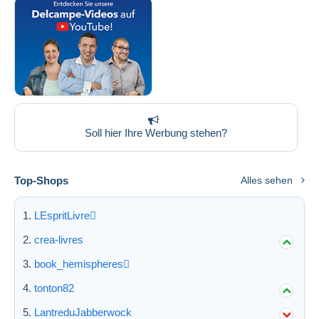
Soll hier Ihre Werbung stehen?
Top-Shops
Alles sehen
LEspritLivre
crea-livres
book_hemispheres
tonton82
LantreduJabberwock