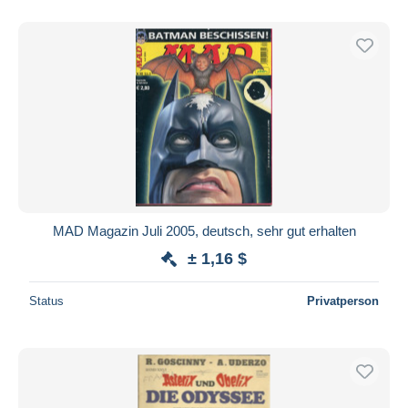
Nur ermäßigt
Kostenloser Versand
Zahlungsmethoden
PayPal
Banküberweisung
Visa
Mastercard
Bancontact
iDeal
MAD Magazin Juli 2005, deutsch, sehr gut erhalten
Maestro
± 1,16 $
Gesamte Auswahl aufheben
Status
Privatperson
Wohnsitz des Verkäufers
Weltweit