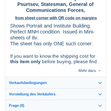
Psurtsev, Statesman, General of
Communications Forces,
from sheet corner with QR code on margins
Shows Portrait and Institute Building.
Perfect MNH condition. Issued in Mini-
sheets of 8v.
The sheet has only ONE such corner.
If you want to know the shipping cost for
this item only
before buying, please find
your country in our Shipping Table (Sales
Mehr dazu
Conditions) -
weight under 20gr
.
For single items costing €15+ or several
Verkaufsbedingungen
items with total €15+ including cheapest
shipping cost – check the cost only for
Vorstellung des Verkäufers
Tracked Mail
(with tracking).
Versand nach:
Die Liste der Länder einsehen
Frage (0)