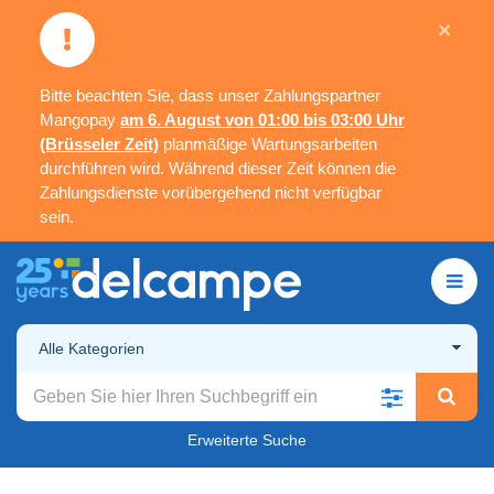
×
Bitte beachten Sie, dass unser Zahlungspartner
Mangopay
am 6. August von 01:00 bis 03:00 Uhr
(Brüsseler Zeit)
planmäßige Wartungsarbeiten
durchführen wird. Während dieser Zeit können die
Zahlungsdienste vorübergehend nicht verfügbar
sein.
Alle Kategorien
Erweiterte Suche