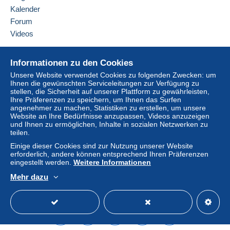
Diesen Verkäufer zu meiner schwarzen Liste
integrierte Zahlungssystem erfolgt
wird dem
hinzufügen
Kalender
Käufer vom Verkäufer erstattet. Ein nicht bezahlter
Forum
Kauf kann Konsequenzen für das Konto des
Videos
Käufers nach sich ziehen.
Sollten die Verkaufsbedingungen des Verkäufers
Hilfe
Informationen zu den Cookies
Klauseln enthalten, die sich auf die Zahlung
Online-Hilfe
beziehen, sind diese Klauseln als nichtig zu
Unsere Website verwendet Cookies zu folgenden Zwecken: um
Ihnen die gewünschten Serviceleitungen zur Verfügung zu
Auf Delcampe kaufen
betrachten. Es gelten ausschließlich die
stellen, die Sicherheit auf unserer Plattform zu gewährleisten,
Zahlungsbedingungen der Delcampe-Website, wie
Auf Delcampe verkaufen
Ihre Präferenzen zu speichern, um Ihnen das Surfen
sie in den
Nutzungsbedingungen
definiert sind.
angenehmer zu machen, Statistiken zu erstellen, um unsere
Eine sichere Website
Website an Ihre Bedürfnisse anzupassen, Videos anzuzeigen
Käufe müssen, nachdem der Verkäufer die
und Ihnen zu ermöglichen, Inhalte in sozialen Netzwerken zu
teilen.
Endabrechnung geschickt hat, innerhalb von
14
Tagen
bezahlt werden.
Einige dieser Cookies sind zur Nutzung unserer Website
erforderlich, andere können entsprechend Ihren Präferenzen
Garantie:
eingestellt werden.
Weitere Informationen
Widerrufsrecht
|
Rücksendekosten gehen zu
Mehr dazu
Lasten des Käufers.
Deutsch
USD
Standardmodus
America
Alle Angaben zu Fristen bezüglich der
Rücksendung von Artikeln und der Rückerstattung
des Kaufbetrags finden Sie in der
Delcampe-
Charta
.