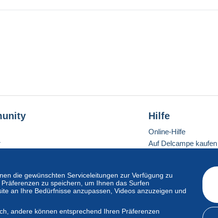
iement calculés d'après le tarif "Lettre suivie".
unity
Hilfe
Online-Hilfe
r
Auf Delcampe kaufen
Auf Delcampe verkau
Eine sichere Website
en die gewünschten Serviceleitungen zur Verfügung zu
hre Präferenzen zu speichern, um Ihnen das Surfen
ite an Ihre Bedürfnisse anzupassen, Videos anzuzeigen und
ndardmodus
lich, andere können entsprechend Ihren Präferenzen