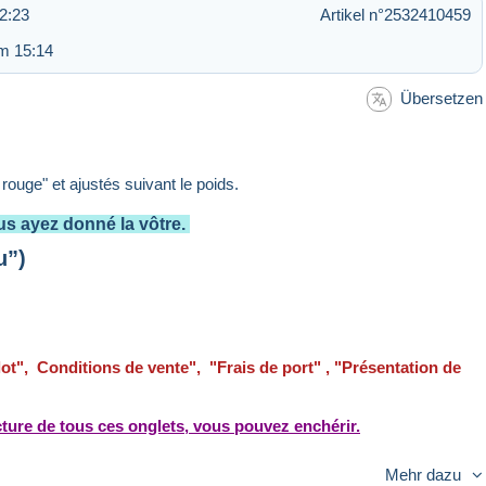
2:23
Artikel n°2532410459
m 15:14
Übersetzen
e rouge" et ajustés suivant le poids.
s ayez donné la vôtre.
u”)
 lot", Conditions de vente", "Frais de port" , "Présentation de
ture de tous ces onglets, vous pouvez enchérir.
Mehr dazu
la régularisation n’est pas faite le remboursement sera