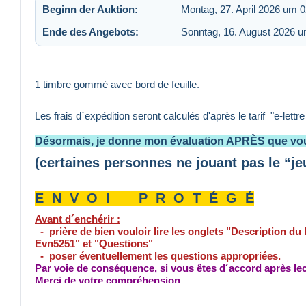
Beginn der Auktion:
Montag, 27. April 2026 um 0
Ende des Angebots:
Sonntag, 16. August 2026 u
1 timbre gommé avec bord de feuille.
Les frais d´expédition seront calculés d'après le tarif "e-lettr
Désormais, je donne mon évaluation APRÈS que vou
(certaines personnes ne jouant pas le “je
E N V O I P R O T É G É
Avant d´enchérir :
- prière de bien vouloir lire les onglets "Description du
Evn5251" et "Questions"
- poser éventuellement les questions appropriées.
Par voie de conséquence, si vous êtes d´accord après lec
Merci de votre compréhension.
Tout paiement non conforme entraîne la non livraison, si 