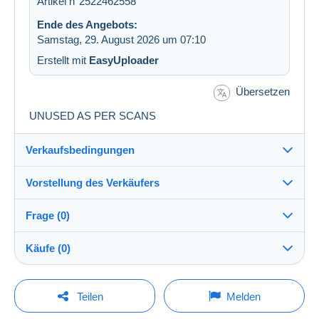
Artikel n°2522462558
Ende des Angebots:
Samstag, 29. August 2026 um 07:10
Erstellt mit
EasyUploader
Übersetzen
UNUSED AS PER SCANS
Verkaufsbedingungen
Vorstellung des Verkäufers
Versand nach:
Die Liste der Länder einsehen
Frage (0)
oldjeppeyboy
100%
(3950x)
Versand:
Käufe (0)
Vorkasse
Shop
Kosten:
Zu Lasten des Käufers
Um eine Frage stellen zu können, müssen Sie
Letzte Aktualisierung: 09:25:35
Teilen
Melden
eingeloggt sein.
Mitglied seit:
Zahlungsmethoden: