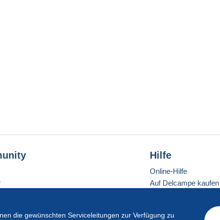
unity
Hilfe
Online-Hilfe
r
Auf Delcampe kaufen
Auf Delcampe verkau
Eine sichere Website
en die gewünschten Serviceleitungen zur Verfügung zu