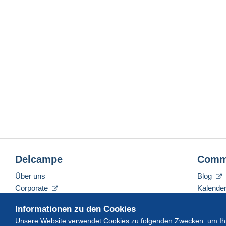
Delcampe
Comm
Über uns
Blog
Corporate
Kalende
Tarife
Forum
Informationen zu den Cookies
Nehmen Sie Kontakt mit uns auf
Videos
Unsere Website verwendet Cookies zu folgenden Zwecken: um Ihn