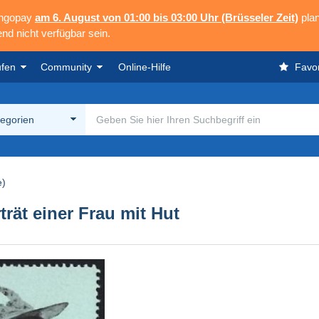
angopay
am 6. August von 01:00 bis 03:00 Uhr (Brüsseler Zeit)
plan
nd nicht verfügbar sein.
ufen
Community
Online-Hilfe
Favor
tegorien
e)
ät einer Frau mit Hut