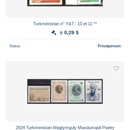
Turkménistan n° Y&T : 10 et 11 **
± 0,29 $
Status
Privatperson
2024 Turkmenistan Magtymguly Maxdumqoli Poetry