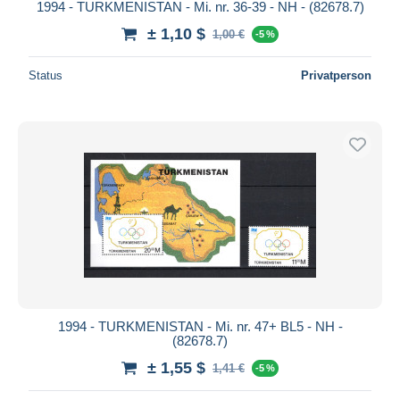
1994 - TURKMENISTAN - Mi. nr. 36-39 - NH - (82678.7)
± 1,10 $
1,00 €
-5 %
Status
Privatperson
1994 - TURKMENISTAN - Mi. nr. 47+ BL5 - NH -
(82678.7)
± 1,55 $
1,41 €
-5 %