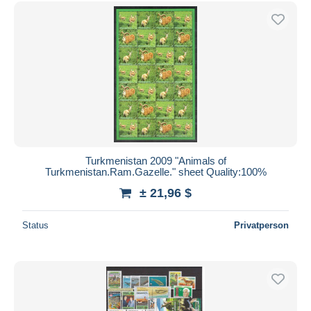
Kostenloser Versand
Zahlungsmethoden
PayPal
Banküberweisung
Visa
Mastercard
Bancontact
iDeal
Turkmenistan 2009 "Animals of
Turkmenistan.Ram.Gazelle." sheet Quality:100%
Maestro
± 21,96 $
Gesamte Auswahl aufheben
Wohnsitz des Verkäufers
Status
Privatperson
Weltweit