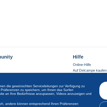
unity
Hilfe
Online-Hilfe
r
Auf Delcampe kaufen
Auf Delcampe verkau
Eine sichere Website
en die gewünschten Serviceleitungen zur Verfügung zu
hre Präferenzen zu speichern, um Ihnen das Surfen
ite an Ihre Bedürfnisse anzupassen, Videos anzuzeigen und
ndardmodus
lich, andere können entsprechend Ihren Präferenzen