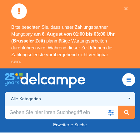
×
Bitte beachten Sie, dass unser Zahlungspartner
Mangopay
am 6. August von 01:00 bis 03:00 Uhr
(Brüsseler Zeit)
planmäßige Wartungsarbeiten
durchführen wird. Während dieser Zeit können die
Zahlungsdienste vorübergehend nicht verfügbar
sein.
Alle Kategorien
Erweiterte Suche