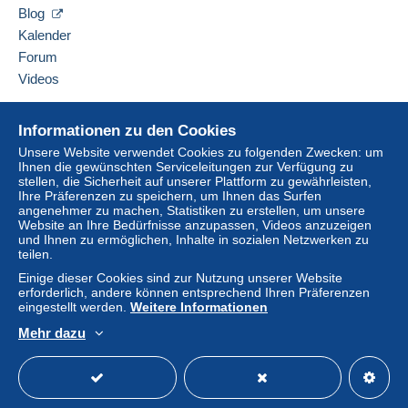
Verkäufer kontaktieren
Alle Zahlungen erfolgen per
Kredit-/Debitkarte
oder
Blog
Diesen Verkäufer zu meiner schwarzen Liste
anhand einer Überweisung auf Ihr Guthaben. Es dürfen
hinzufügen
Kalender
keine Zahlungen per Scheck oder Banküberweisung
Forum
direkt auf eine Bankkonto des Verkäufers erfolgen.
Videos
Der Käufer nutzt die von Delcampe auf der Seite "
Meine
Hilfe
Käufe: Zu zahlen
" zur Verfügung stehenden
Informationen zu den Cookies
Zahlungsmethoden.
Online-Hilfe
Unsere Website verwendet Cookies zu folgenden Zwecken: um
Eine Zahlung, die nicht per
Kredit-/Debitkarte
oder
Ihnen die gewünschten Serviceleitungen zur Verfügung zu
Auf Delcampe kaufen
stellen, die Sicherheit auf unserer Plattform zu gewährleisten,
Überweisung auf Ihr Guthaben erfolgt, wird vom
Auf Delcampe verkaufen
Ihre Präferenzen zu speichern, um Ihnen das Surfen
Verkäufer an den Käufer zurückerstattet. Nicht bezahlte
angenehmer zu machen, Statistiken zu erstellen, um unsere
Eine sichere Website
Käufe können Konsequenzen für das Konto des Käufers
Website an Ihre Bedürfnisse anzupassen, Videos anzuzeigen
und Ihnen zu ermöglichen, Inhalte in sozialen Netzwerken zu
nach sich ziehen.
teilen.
Sollten die Verkaufsbedingungen des Verkäufers
Einige dieser Cookies sind zur Nutzung unserer Website
Klauseln enthalten, die sich auf die Zahlung beziehen,
erforderlich, andere können entsprechend Ihren Präferenzen
sind diese Klauseln als nichtig zu betrachten. Es gelten
eingestellt werden.
Weitere Informationen
ausschließlich die Zahlungsbedingungen der Delcampe-
Mehr dazu
Website, wie sie in den
Nutzungsbedingungen
definiert
Deutsch
USD
Standardmodus
America
sind.
Käufe müssen, nachdem der Verkäufer die