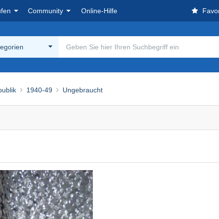
ufen
Community
Online-Hilfe
Favor
tegorien
publik
1940-49
Ungebraucht