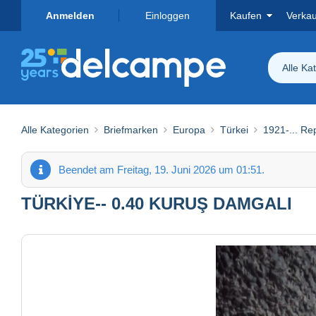
Anmelden
Einloggen
Kaufen
Verka
Alle Ka
Alle Kategorien
Briefmarken
Europa
Türkei
1921-... Re
Beendet am Freitag, 19. Juni 2026 um 01:51.
TÜRKİYE-- 0.40 KURUŞ DAMGALI