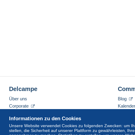
Delcampe
Comm
Über uns
Blog
Corporate
Kalende
Tarife
Forum
Informationen zu den Cookies
Nehmen Sie Kontakt mit uns auf
Videos
Unsere Website verwendet Cookies zu folgenden Zwecken: um Ihn
stellen, die Sicherheit auf unserer Plattform zu gewährleisten, I