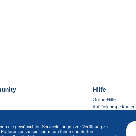
unity
Hilfe
Online-Hilfe
r
Auf Delcampe kaufen
Auf Delcampe verkau
Eine sichere Website
en die gewünschten Serviceleitungen zur Verfügung zu
hre Präferenzen zu speichern, um Ihnen das Surfen