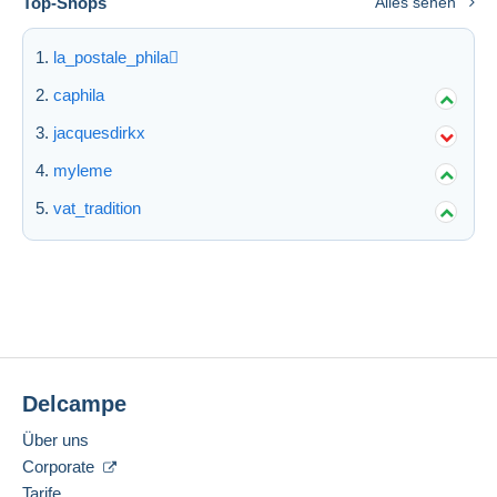
Top-Shops
Alles sehen
la_postale_phila
caphila
jacquesdirkx
myleme
vat_tradition
Delcampe
Über uns
Corporate
Tarife