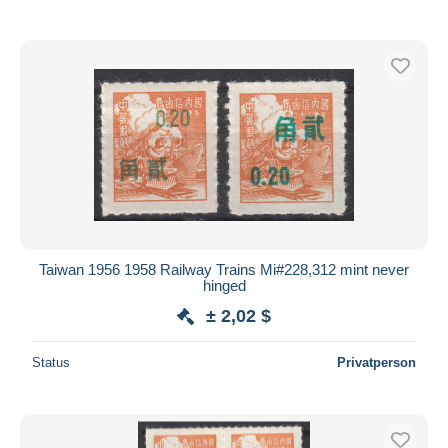
Nur ermäßigt
Kostenloser Versand
Zahlungsmethoden
PayPal
Banküberweisung
Visa
Mastercard
Bancontact
iDeal
Taiwan 1956 1958 Railway Trains Mi#228,312 mint never
Maestro
hinged
Gesamte Auswahl aufheben
± 2,02 $
Wohnsitz des Verkäufers
Status
Privatperson
Weltweit