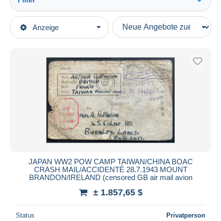
Alles sehen
Art der Verkäufe
Anzeige
Hauptkategorien
Laufende Angebote
Briefmarken
Festpreise
Asien
Auktionen mit Geboten
Taiwan (Formosa)
Auktionen ohne Gebote
Auktionshäuser
1945 Japanisch Besetzung
Verkauft
Dauer
Alle Laufzeiten
Neu seit
Tage(n)
JAPAN WW2 POW CAMP TAIWAN/CHINA BOAC
CRASH MAIL/ACCIDENTÉ 28.7.1943 MOUNT
Endet in
Stunde(n)
BRANDON/IRELAND (censored GB air mail avion
± 1.857,65 $
Preis
Von
bis
$
$
Status
Privatperson