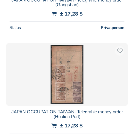
(Gangshan)
± 17,28 $
Status
Privatperson
JAPAN OCCUPATION TAIWAN- Telegrahic money order
(Hualien Port)
± 17,28 $