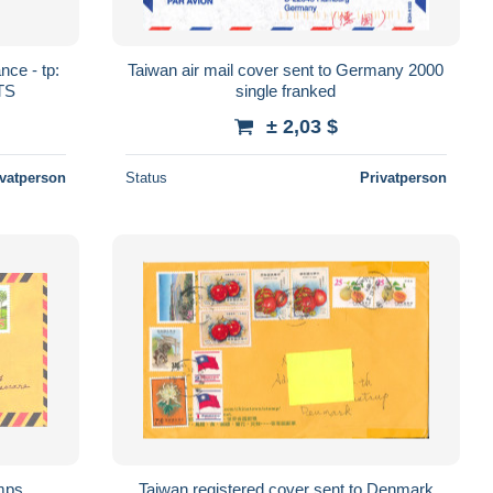
nce - tp:
Taiwan air mail cover sent to Germany 2000
TS
single franked
± 2,03 $
ivatperson
Status
Privatperson
mps,
Taiwan registered cover sent to Denmark