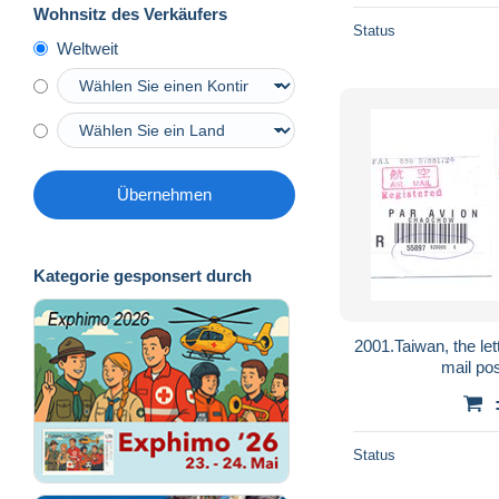
Wohnsitz des Verkäufers
Status
Weltweit
Übernehmen
Kategorie gesponsert durch
2001.Taiwan, the lett
mail po
Status