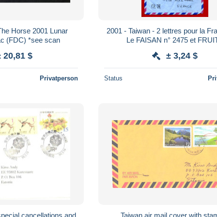
The Horse 2001 Lunar
2001 - Taiwan - 2 lettres pour la Fra
ac (FDC) *see scan
Le FAISAN n° 2475 et FRUI
± 20,81 $
± 3,24 $
Privatperson
Status
Pr
pecial cancellations and
Taiwan air mail cover with sta