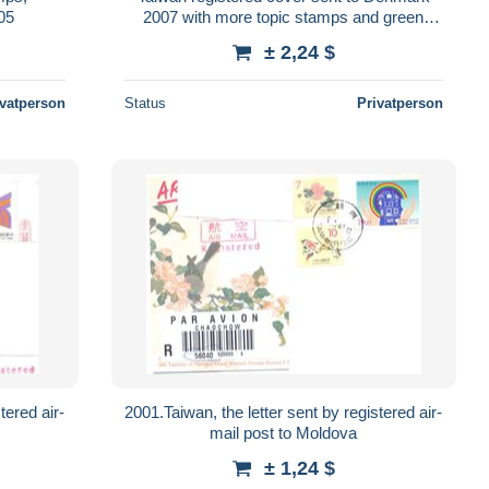
05
2007 with more topic stamps and green
Custom label Cn 22
± 2,24 $
ivatperson
Status
Privatperson
tered air-
2001.Taiwan, the letter sent by registered air-
mail post to Moldova
± 1,24 $