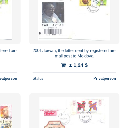
tered air-
2001.Taiwan, the letter sent by registered air-
mail post to Moldova
± 1,24 $
ivatperson
Status
Privatperson