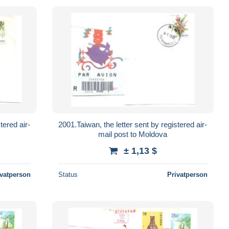
tered air-
2001.Taiwan, the letter sent by registered air-
mail post to Moldova
± 1,13 $
ivatperson
Status
Privatperson