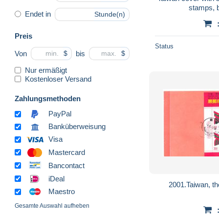
stamps, b
Endet in
Stunde(n)
Preis
Status
Von
bis
$
$
Nur ermäßigt
Kostenloser Versand
Zahlungsmethoden
PayPal
Banküberweisung
Visa
Mastercard
Bancontact
iDeal
2001.Taiwan, th
Maestro
Gesamte Auswahl aufheben