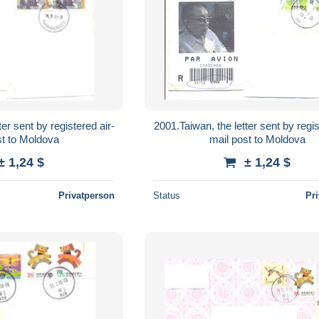
er sent by registered air-
2001.Taiwan, the letter sent by regis
st to Moldova
mail post to Moldova
± 1,24 $
± 1,24 $
Privatperson
Status
Pr