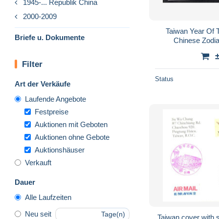
1945-... Republik China
2000-2009
Taiwan Year Of 
Briefe u. Dokumente
Chinese Zodi
Filter
Status
Art der Verkäufe
Laufende Angebote
Festpreise
Auktionen mit Geboten
Auktionen ohne Gebote
Auktionshäuser
Verkauft
Dauer
Alle Laufzeiten
Neu seit
Tage(n)
Taiwan cover with s