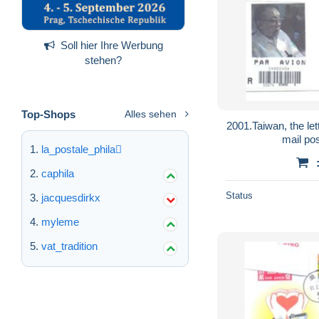
Soll hier Ihre Werbung
stehen?
Top-Shops
Alles sehen
2001.Taiwan, the lett
mail po
la_postale_phila
caphila
Status
jacquesdirkx
myleme
vat_tradition