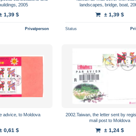
uildings, 2005
landscapes, bridge, boat, 20
± 1,39 $
± 1,39 $
Privatperson
Status
Pr
e advice, to Moldova
2002.Taiwan, the letter sent by regis
mail post to Moldova
± 0,61 $
± 1,24 $