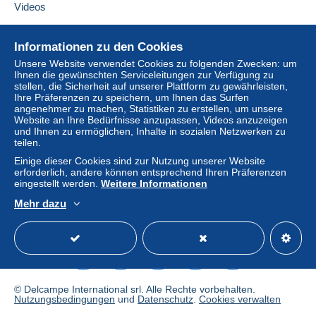
zugreifen zu können, müssen Sie
Videos
Mitglied sein und sich einloggen.
Lieferzone 7
Hilfe
Einlogg
Anmeld
Informationen zu den Cookies
en
en
Online-Hilfe
Diese Zone enthält
ein Land
.
Unsere Website verwendet Cookies zu folgenden Zwecken: um
Ihnen die gewünschten Serviceleitungen zur Verfügung zu
Auf Delcampe kaufen
stellen, die Sicherheit auf unserer Plattform zu gewährleisten,
Versandoption
Auf Delcampe verkaufen
Ihre Präferenzen zu speichern, um Ihnen das Surfen
angenehmer zu machen, Statistiken zu erstellen, um unsere
Eine sichere Website
Zahlung per:
Website an Ihre Bedürfnisse anzupassen, Videos anzuzeigen
und Ihnen zu ermöglichen, Inhalte in sozialen Netzwerken zu
teilen.
Brief (Standardformat/Kleinbrief)
Einige dieser Cookies sind zur Nutzung unserer Website
1,30 €
erforderlich, andere können entsprechend Ihren Präferenzen
eingestellt werden.
Weitere Informationen
Einschreiben (Standardformat/Kleinbrief)
(Sendungsverfolgung)
Mehr dazu
Deutsch
USD
Standardmodus
America
4,00 €
Zahlungsbedingungen:
Alle Zahlungen werden über die Delcampe- Website
© Delcampe International srl. Alle Rechte vorbehalten.
Nutzungsbedingungen
und
Datenschutz
.
Cookies verwalten
abgewickelt. Je nach den vom Verkäufer angebotenen
Zahlungsoptionen können Sie
PayPal
verwenden, eine