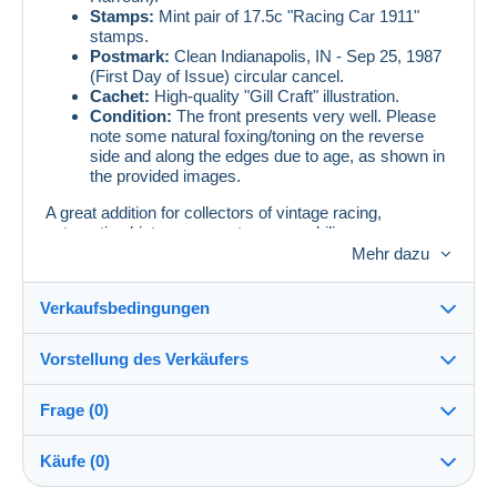
Stamps:
Mint pair of 17.5c "Racing Car 1911"
stamps.
Postmark:
Clean Indianapolis, IN - Sep 25, 1987
(First Day of Issue) circular cancel.
Cachet:
High-quality "Gill Craft" illustration.
Condition:
The front presents very well. Please
note some natural foxing/toning on the reverse
side and along the edges due to age, as shown in
the provided images.
A great addition for collectors of vintage racing,
automotive history, or sports memorabilia.
Mehr dazu
Envoi groupé
: Profitez de mes autres ventes pour
Verkaufsbedingungen
grouper vos achats et réduire les frais de port. Offres
groupées acceptées.
Vorstellung des Verkäufers
Verkaufsbedingungen im Detail
Frage (0)
Versand
mariorocha
100%
(27x)
Versand nach Zahlung innerhalb von 14 Tagen
Käufe (0)
Shop
Garantie: