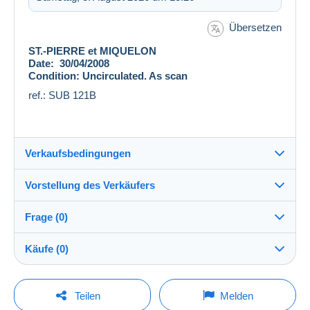
Übersetzen
ST.-PIERRE et MIQUELON
Date: 30/04/2008
Condition: Uncirculated. As scan
ref.: SUB 121B
Verkaufsbedingungen
Vorstellung des Verkäufers
Versand nach:
Die Liste der Länder einsehen
Frage (0)
livingmemories
100%
(1924x)
Versand:
Käufe (0)
Vorkasse
Shop
Kosten:
Zu Lasten des Käufers
Um eine Frage stellen zu können, müssen Sie
Letzte Aktualisierung: 10:19:13
Teilen
Melden
eingeloggt sein.
Mitglied seit: