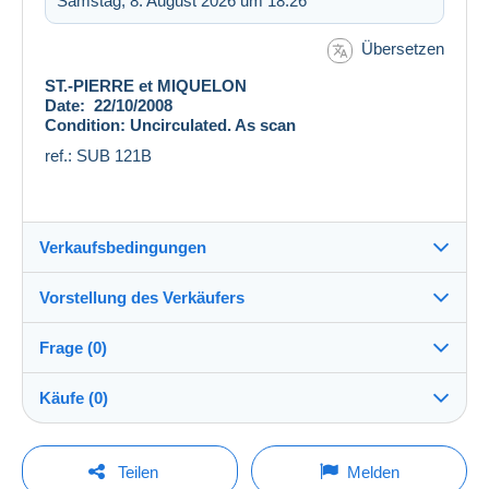
Samstag, 8. August 2026 um 18:26
Übersetzen
ST.-PIERRE et MIQUELON
Date: 22/10/2008
Condition: Uncirculated. As scan
ref.: SUB 121B
Verkaufsbedingungen
Vorstellung des Verkäufers
Versand nach:
Die Liste der Länder einsehen
Frage (0)
livingmemories
100%
(1924x)
Versand:
Käufe (0)
Vorkasse
Shop
Kosten:
Zu Lasten des Käufers
Um eine Frage stellen zu können, müssen Sie
Letzte Aktualisierung: 16:19:09
Teilen
Melden
eingeloggt sein.