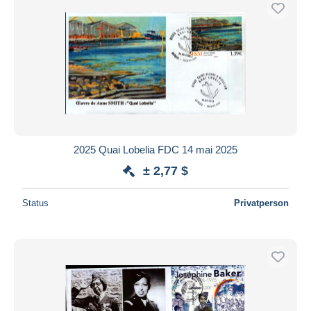
Kostenloser Versand
Zahlungsmethoden
PayPal
Banküberweisung
Visa
Mastercard
Bancontact
2025 Quai Lobelia FDC 14 mai 2025
iDeal
± 2,77 $
Maestro
Gesamte Auswahl aufheben
Status
Privatperson
Wohnsitz des Verkäufers
Weltweit