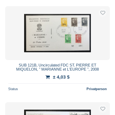
SUB 121B, Uncirculated FDC ST. PIERRE ET
MIQUELON, " MARIANNE et L'EUROPE ", 2008
± 4,03 $
Status
Privatperson