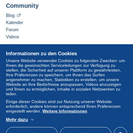
Eine Zahlung, die nicht über
das in die Website
hinzufügen
Community
integrierte Zahlungssystem erfolgt
wird dem
Käufer vom Verkäufer erstattet. Ein nicht bezahlter
Blog
Kauf kann Konsequenzen für das Konto des
Kalender
Käufers nach sich ziehen.
Forum
Sollten die Verkaufsbedingungen des Verkäufers
Videos
Klauseln enthalten, die sich auf die Zahlung
beziehen, sind diese Klauseln als nichtig zu
Hilfe
betrachten. Es gelten ausschließlich die
Informationen zu den Cookies
Online-Hilfe
Zahlungsbedingungen der Delcampe-Website, wie
Unsere Website verwendet Cookies zu folgenden Zwecken: um
Ihnen die gewünschten Serviceleitungen zur Verfügung zu
sie in den
Nutzungsbedingungen
definiert sind.
Auf Delcampe kaufen
stellen, die Sicherheit auf unserer Plattform zu gewährleisten,
Auf Delcampe verkaufen
Käufe müssen, nachdem der Verkäufer die
Ihre Präferenzen zu speichern, um Ihnen das Surfen
angenehmer zu machen, Statistiken zu erstellen, um unsere
Eine sichere Website
Endabrechnung geschickt hat, innerhalb von
14
Website an Ihre Bedürfnisse anzupassen, Videos anzuzeigen
Tagen
bezahlt werden.
und Ihnen zu ermöglichen, Inhalte in sozialen Netzwerken zu
teilen.
Garantie:
Einige dieser Cookies sind zur Nutzung unserer Website
Widerrufsrecht
|
Rücksendekosten gehen zu
erforderlich, andere können entsprechend Ihren Präferenzen
Lasten des Käufers.
eingestellt werden.
Weitere Informationen
Alle Angaben zu Fristen bezüglich der
Mehr dazu
Rücksendung von Artikeln und der Rückerstattung
Deutsch
USD
Standardmodus
America
des Kaufbetrags finden Sie in der
Delcampe-