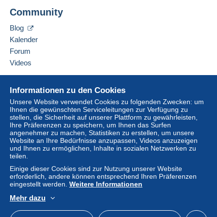
Eine Zahlung, die nicht über
das in die Website
hinzufügen
Community
integrierte Zahlungssystem erfolgt
wird dem
Käufer vom Verkäufer erstattet. Ein nicht bezahlter
Blog
Kauf kann Konsequenzen für das Konto des
Kalender
Käufers nach sich ziehen.
Forum
Sollten die Verkaufsbedingungen des Verkäufers
Videos
Klauseln enthalten, die sich auf die Zahlung
beziehen, sind diese Klauseln als nichtig zu
Hilfe
betrachten. Es gelten ausschließlich die
Informationen zu den Cookies
Online-Hilfe
Zahlungsbedingungen der Delcampe-Website, wie
Unsere Website verwendet Cookies zu folgenden Zwecken: um
sie in den
Nutzungsbedingungen
definiert sind.
Ihnen die gewünschten Serviceleitungen zur Verfügung zu
Auf Delcampe kaufen
stellen, die Sicherheit auf unserer Plattform zu gewährleisten,
Auf Delcampe verkaufen
Käufe müssen, nachdem der Verkäufer die
Ihre Präferenzen zu speichern, um Ihnen das Surfen
angenehmer zu machen, Statistiken zu erstellen, um unsere
Eine sichere Website
Endabrechnung geschickt hat, innerhalb von
14
Website an Ihre Bedürfnisse anzupassen, Videos anzuzeigen
Tagen
bezahlt werden.
und Ihnen zu ermöglichen, Inhalte in sozialen Netzwerken zu
teilen.
Garantie:
Einige dieser Cookies sind zur Nutzung unserer Website
Widerrufsrecht
|
Rücksendekosten gehen zu
erforderlich, andere können entsprechend Ihren Präferenzen
Lasten des Käufers.
eingestellt werden.
Weitere Informationen
Alle Angaben zu Fristen bezüglich der
Mehr dazu
Rücksendung von Artikeln und der Rückerstattung
Deutsch
USD
Standardmodus
America
des Kaufbetrags finden Sie in der
Delcampe-