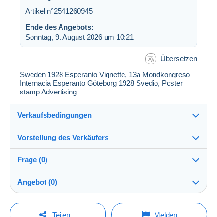
Artikel n°2541260945
Ende des Angebots:
Sonntag, 9. August 2026 um 10:21
Übersetzen
Sweden 1928 Esperanto Vignette, 13a Mondkongreso
Internacia Esperanto Göteborg 1928 Svedio, Poster
stamp Advertising
Verkaufsbedingungen
Vorstellung des Verkäufers
Versand nach:
Die Liste der Länder einsehen
Frage (0)
jarino
100%
(17293x)
Direkte Übergabe:
Angebot (0)
Ja
Shop
Versand:
Der Verkauf wird um eine Minute verlängert, wenn
Vorkasse
Um eine Frage stellen zu können, müssen Sie
weniger als eine Minute vor Ablauf der Frist ein
Teilen
Melden