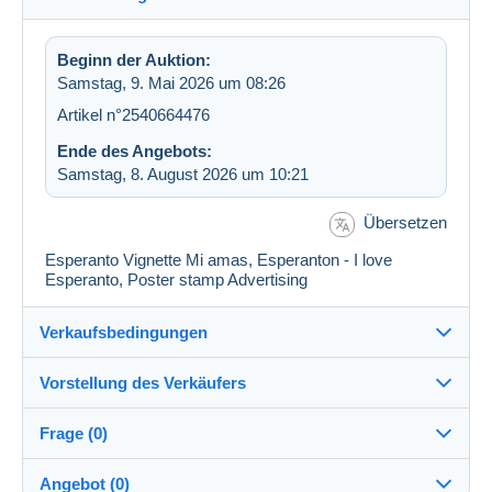
Beginn der Auktion:
Samstag, 9. Mai 2026 um 08:26
Artikel n°2540664476
Ende des Angebots:
Samstag, 8. August 2026 um 10:21
Übersetzen
Esperanto Vignette Mi amas, Esperanton - I love
Esperanto, Poster stamp Advertising
Verkaufsbedingungen
Vorstellung des Verkäufers
Versand nach:
Die Liste der Länder einsehen
Frage (0)
jarino
100%
(17295x)
Direkte Übergabe:
Angebot (0)
Ja