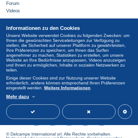
Forum
Eine Zahlung, die nicht über
das in die Website
integrierte Zahlungssystem erfolgt
wird dem
Videos
Käufer vom Verkäufer erstattet. Ein nicht bezahlter
Kauf kann Konsequenzen für das Konto des
Hilfe
Informationen zu den Cookies
Käufers nach sich ziehen.
Online-Hilfe
Unsere Website verwendet Cookies zu folgenden Zwecken: um
Sollten die Verkaufsbedingungen des Verkäufers
Ihnen die gewünschten Serviceleitungen zur Verfügung zu
Auf Delcampe kaufen
Klauseln enthalten, die sich auf die Zahlung
stellen, die Sicherheit auf unserer Plattform zu gewährleisten,
Auf Delcampe verkaufen
Ihre Präferenzen zu speichern, um Ihnen das Surfen
beziehen, sind diese Klauseln als nichtig zu
angenehmer zu machen, Statistiken zu erstellen, um unsere
Eine sichere Website
betrachten. Es gelten ausschließlich die
Website an Ihre Bedürfnisse anzupassen, Videos anzuzeigen
Zahlungsbedingungen der Delcampe-Website, wie
und Ihnen zu ermöglichen, Inhalte in sozialen Netzwerken zu
teilen.
sie in den
Nutzungsbedingungen
definiert sind.
Einige dieser Cookies sind zur Nutzung unserer Website
Käufe müssen, nachdem der Verkäufer die
erforderlich, andere können entsprechend Ihren Präferenzen
Endabrechnung geschickt hat, innerhalb von
14
eingestellt werden.
Weitere Informationen
Tagen
bezahlt werden.
Mehr dazu
Deutsch
USD
Standardmodus
America
Garantie:
Widerrufsrecht
|
Rücksendekosten gehen zu
Lasten des Käufers.
Alle Angaben zu Fristen bezüglich der
Rücksendung von Artikeln und der Rückerstattung
© Delcampe International srl. Alle Rechte vorbehalten.
des Kaufbetrags finden Sie in der
Delcampe-