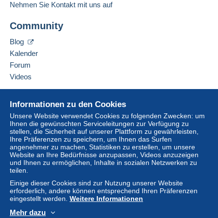
Deutsch
Nehmen Sie Kontakt mit uns auf
Scheck oder Banküberweisung direkt auf ein
Bankkonto des Verkäufers getätigt werden.
Community
Diesen Verkäufer zu den Favoriten hinzufügen
Der Käufer nutzt die von Delcampe auf der Seite
Verkäufer kontaktieren
"
Meine Käufe: Zu zahlen
" zur Verfügung stehenden
Blog
Diesen Verkäufer zu meiner schwarzen Liste
Zahlungsmethoden.
hinzufügen
Kalender
Forum
Eine Zahlung, die nicht über
das in die Website
integrierte Zahlungssystem erfolgt
wird dem
Videos
Käufer vom Verkäufer erstattet. Ein nicht bezahlter
Kauf kann Konsequenzen für das Konto des
Hilfe
Informationen zu den Cookies
Käufers nach sich ziehen.
Online-Hilfe
Unsere Website verwendet Cookies zu folgenden Zwecken: um
Sollten die Verkaufsbedingungen des Verkäufers
Ihnen die gewünschten Serviceleitungen zur Verfügung zu
Auf Delcampe kaufen
stellen, die Sicherheit auf unserer Plattform zu gewährleisten,
Klauseln enthalten, die sich auf die Zahlung
Auf Delcampe verkaufen
Ihre Präferenzen zu speichern, um Ihnen das Surfen
beziehen, sind diese Klauseln als nichtig zu
angenehmer zu machen, Statistiken zu erstellen, um unsere
Eine sichere Website
betrachten. Es gelten ausschließlich die
Website an Ihre Bedürfnisse anzupassen, Videos anzuzeigen
Zahlungsbedingungen der Delcampe-Website, wie
und Ihnen zu ermöglichen, Inhalte in sozialen Netzwerken zu
teilen.
sie in den
Nutzungsbedingungen
definiert sind.
Einige dieser Cookies sind zur Nutzung unserer Website
Käufe müssen, nachdem der Verkäufer die
erforderlich, andere können entsprechend Ihren Präferenzen
Endabrechnung geschickt hat, innerhalb von
14
eingestellt werden.
Weitere Informationen
Tagen
bezahlt werden.
Mehr dazu