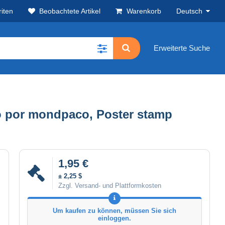
iten
Beobachtete Artikel
Warenkorb
Deutsch
Erweiterte Suche
to por mondpaco, Poster stamp
1,95 €
± 2,25 $
Zzgl. Versand- und Plattformkosten
Um kaufen zu können, müssen Sie sich
einloggen.