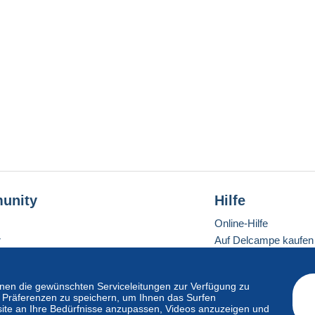
unity
Hilfe
Online-Hilfe
r
Auf Delcampe kaufen
Auf Delcampe verkau
Eine sichere Website
en die gewünschten Serviceleitungen zur Verfügung zu
hre Präferenzen zu speichern, um Ihnen das Surfen
ite an Ihre Bedürfnisse anzupassen, Videos anzuzeigen und