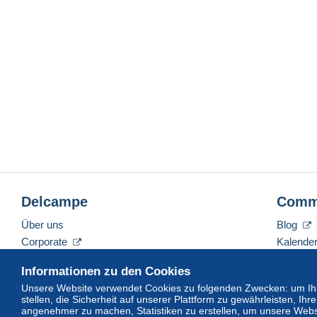
Delcampe
Comm
Über uns
Blog
Corporate
Kalende
Tarife
Forum
Informationen zu den Cookies
Nehmen Sie Kontakt mit uns auf
Videos
Unsere Website verwendet Cookies zu folgenden Zwecken: um Ihn
stellen, die Sicherheit auf unserer Plattform zu gewährleisten, I
angenehmer zu machen, Statistiken zu erstellen, um unsere Webs