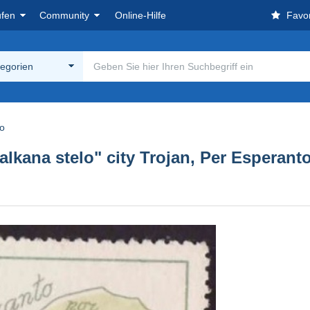
ufen
Community
Online-Hilfe
Favor
tegorien
o
alkana stelo" city Trojan, Per Esperan