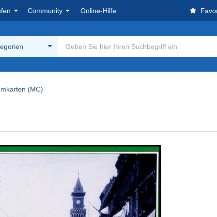
ufen
Community
Online-Hilfe
Favor
tegorien
mkarten (MC)