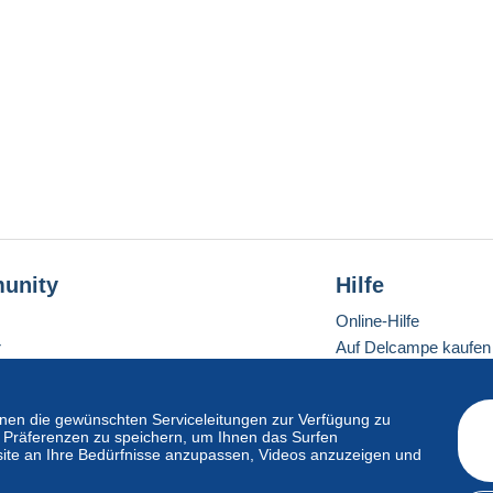
unity
Hilfe
Online-Hilfe
r
Auf Delcampe kaufen
Auf Delcampe verkau
Eine sichere Website
en die gewünschten Serviceleitungen zur Verfügung zu
hre Präferenzen zu speichern, um Ihnen das Surfen
ite an Ihre Bedürfnisse anzupassen, Videos anzuzeigen und
ndardmodus