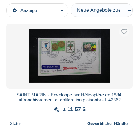
Art der Verkäufe
Anzeige
Hauptkategorien
Laufende Angebote
Briefmarken
Festpreise
Europa
Auktionen mit Geboten
San Marino
Auktionen ohne Gebote
1980-89
Auktionshäuser
Verkauft
Briefe u. Dokumente
Dauer
Alle Laufzeiten
Neu seit
Tage(n)
SAINT MARIN - Enveloppe par Hélicoptère en 1984,
affranchissement et oblitération plaisants - L 42362
Endet in
Stunde(n)
± 11,57 $
Preis
Status
Gewerblicher Händler
Von
bis
$
$
Nur ermäßigt