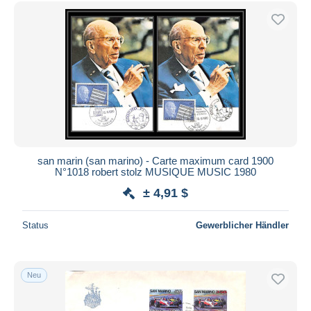
Kostenloser Versand
Zahlungsmethoden
PayPal
Banküberweisung
Visa
Mastercard
Bancontact
iDeal
san marin (san marino) - Carte maximum card 1900
N°1018 robert stolz MUSIQUE MUSIC 1980
Maestro
± 4,91 $
Gesamte Auswahl aufheben
Wohnsitz des Verkäufers
Status
Gewerblicher Händler
Weltweit
Neu