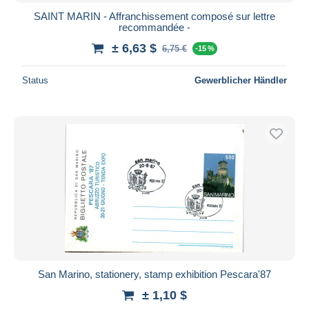
SAINT MARIN - Affranchissement composé sur lettre
recommandée -
± 6,63 $
6,75 €
-15 %
Status
Gewerblicher Händler
San Marino, stationery, stamp exhibition Pescara'87
± 1,10 $