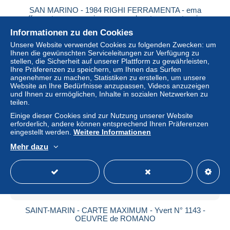
SAN MARINO - 1984 RIGHI FERRAMENTA - ema
affrancatura meccanica rossa red meter su cartoncino
viaggiato - 2058
Informationen zu den Cookies
± 1,73 $
Unsere Website verwendet Cookies zu folgenden Zwecken: um
Ihnen die gewünschten Serviceleitungen zur Verfügung zu
stellen, die Sicherheit auf unserer Plattform zu gewährleisten,
Status
Privatperson
Ihre Präferenzen zu speichern, um Ihnen das Surfen
angenehmer zu machen, Statistiken zu erstellen, um unsere
Website an Ihre Bedürfnisse anzupassen, Videos anzuzeigen
und Ihnen zu ermöglichen, Inhalte in sozialen Netzwerken zu
teilen.
Einige dieser Cookies sind zur Nutzung unserer Website
erforderlich, andere können entsprechend Ihren Präferenzen
eingestellt werden.
Weitere Informationen
Mehr dazu
SAINT-MARIN - CARTE MAXIMUM - Yvert N° 1143 -
OEUVRE de ROMANO