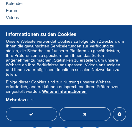
F-67130
BAREMBACH
Kalender
auf Ihr Guthaben
vornehmen. Es dürfen keine
Frankreich
Forum
Zahlungen per Scheck oder Banküberweisung direkt auf
Videos
ein Bankkonto des Verkäufers getätigt werden.
Diesen Verkäufer zu den Favoriten hinzufügen
Der Käufer nutzt die von Delcampe auf der Seite "
Meine
Verkäufer kontaktieren
Hilfe
Käufe: Zu zahlen
" zur Verfügung stehenden
Diesen Verkäufer zu meiner schwarzen Liste
Informationen zu den Cookies
hinzufügen
Zahlungsmethoden.
Online-Hilfe
Unsere Website verwendet Cookies zu folgenden Zwecken: um
Ihnen die gewünschten Serviceleitungen zur Verfügung zu
Auf Delcampe kaufen
Eine Zahlung, die nicht über
das in die Website
stellen, die Sicherheit auf unserer Plattform zu gewährleisten,
Auf Delcampe verkaufen
integrierte Zahlungssystem erfolgt
wird dem Käufer
Ihre Präferenzen zu speichern, um Ihnen das Surfen
angenehmer zu machen, Statistiken zu erstellen, um unsere
vom Verkäufer erstattet. Ein nicht bezahlter Kauf kann
Eine sichere Website
Website an Ihre Bedürfnisse anzupassen, Videos anzuzeigen
Konsequenzen für das Konto des Käufers nach sich
und Ihnen zu ermöglichen, Inhalte in sozialen Netzwerken zu
ziehen.
teilen.
Einige dieser Cookies sind zur Nutzung unserer Website
Sollten die Verkaufsbedingungen des Verkäufers
erforderlich, andere können entsprechend Ihren Präferenzen
Klauseln enthalten, die sich auf die Zahlung beziehen,
eingestellt werden.
Weitere Informationen
sind diese Klauseln als nichtig zu betrachten. Es gelten
Mehr dazu
ausschließlich die Zahlungsbedingungen der Delcampe-
Deutsch
USD
Standardmodus
America
Website, wie sie in den
Nutzungsbedingungen
definiert
sind.
Käufe müssen, nachdem der Verkäufer die
Endabrechnung geschickt hat, innerhalb von
14 Tagen