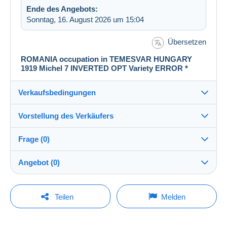
Ende des Angebots:
Sonntag, 16. August 2026 um 15:04
Übersetzen
ROMANIA occupation in TEMESVAR HUNGARY
1919 Michel 7 INVERTED OPT Variety ERROR *
Verkaufsbedingungen
Vorstellung des Verkäufers
Verkaufsbedingungen im Detail
Frage (0)
Versand
lauritset-KLCollection
100%
(19369x)
Versand nach Zahlung innerhalb von 5 Tagen
Angebot (0)
Shop
Direkte Übergabe:
Ja
Der Verkauf wird um eine Minute verlängert, wenn
Um eine Frage stellen zu können, müssen Sie
weniger als eine Minute vor Ablauf der Frist ein
Teilen
Melden
Gebot abgegeben wird.
eingeloggt sein.
Mitglied seit:
Garantie:
06.10.2008
Widerrufsrecht
|
Rücksendekosten gehen zu Lasten
Jetzt einloggen