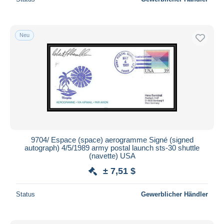
Neu
9704/ Espace (space) aerogramme Signé (signed
autograph) 4/5/1989 army postal launch sts-30 shuttle
(navette) USA
± 7,51 $
Status
Gewerblicher Händler