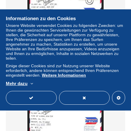
Informationen zu den Cookies
Unsere Website verwendet Cookies zu folgenden Zwecken: um
Ihnen die gewünschten Serviceleitungen zur Verfügung zu
stellen, die Sicherheit auf unserer Plattform zu gewährleisten,
Ihre Präferenzen zu speichern, um Ihnen das Surfen
9699/ Espace (space) Lettre (cover) Signé (signed
angenehmer zu machen, Statistiken zu erstellen, um unsere
autograph) 1989 sts-30 USA
Website an Ihre Bedürfnisse anzupassen, Videos anzuzeigen
und Ihnen zu ermöglichen, Inhalte in sozialen Netzwerken zu
± 7,51 $
teilen.
Einige dieser Cookies sind zur Nutzung unserer Website
Status
Gewerblicher Händler
erforderlich, andere können entsprechend Ihren Präferenzen
eingestellt werden.
Weitere Informationen
Mehr dazu
Neu