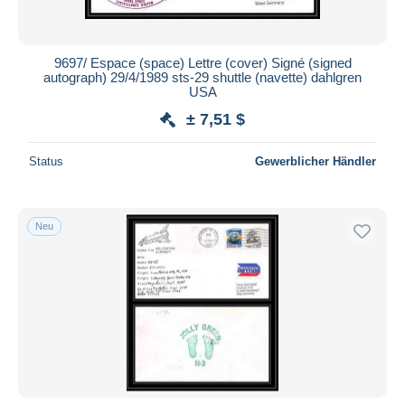
9697/ Espace (space) Lettre (cover) Signé (signed
autograph) 29/4/1989 sts-29 shuttle (navette) dahlgren
USA
± 7,51 $
Status
Gewerblicher Händler
Neu