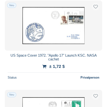
Kostenloser Versand
Neu
Zahlungsmethoden
PayPal
Banküberweisung
Visa
Mastercard
Bancontact
iDeal
US Space Cover 1972. "Apollo 17" Launch KSC. NASA
cachet
Maestro
± 1,72 $
Gesamte Auswahl aufheben
Wohnsitz des Verkäufers
Status
Privatperson
Weltweit
Neu