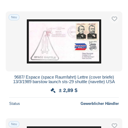
Neu
9687/ Espace (space Raumfahrt) Lettre (cover briefe)
13/3/1989 barstow launch sts-29 shuttle (navette) USA
± 2,89 $
Status
Gewerblicher Händler
Neu