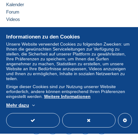
fahrlässiges Handeln verursacht worden ist. Die vo
Kalender
auch für alle Geschäfte, welche außerhalb der Verst
Forum
die Abgabe eines Gebotes werden diese Versteigerung
Videos
Erfüllungsort ist der Sitz des Versteigerers: Geri
Hilfe
Versteigerer/Käufer ergebenden Streitigkeiten, einsch
Informationen zu den Cookies
Käufer Vollkaufmann, juristische Person des öffentlich
Online-Hilfe
Unsere Website verwendet Cookies zu folgenden Zwecken: um
Ihnen die gewünschten Serviceleitungen zur Verfügung zu
Sitz des Versteigerers. Der gleiche Gerichtsstand gi
Auf Delcampe kaufen
stellen, die Sicherheit auf unserer Plattform zu gewährleisten,
Inland hat oder nach Vertragsabschluß seinen Wohnsit
Auf Delcampe verkaufen
Ihre Präferenzen zu speichern, um Ihnen das Surfen
angenehmer zu machen, Statistiken zu erstellen, um unsere
oder sein Wohnsitz oder gewöhnlicher Aufenthaltsort im
Eine sichere Website
Website an Ihre Bedürfnisse anzupassen, Videos anzuzeigen
und Ihnen zu ermöglichen, Inhalte in sozialen Netzwerken zu
teilen.
Einige dieser Cookies sind zur Nutzung unserer Website
erforderlich, andere können entsprechend Ihren Präferenzen
eingestellt werden.
Weitere Informationen
Mehr dazu
Deutsch
USD
Standardmodus
America