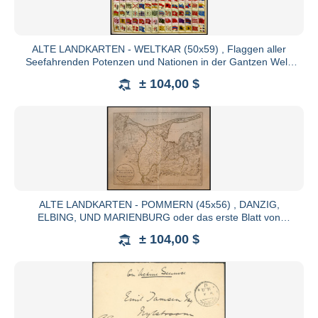
ALTE LANDKARTEN - WELTKAR (50x59) , Flaggen aller
Seefahrenden Potenzen und Nationen in der Gantzen Welt,
altkolorierter
± 104,00 $
https://ec.europa.eu/consumers/odr/
AGB
Die Vertragssprache ist Deutsch. Die Versteigerung ist 
von schriftlichen oder fernmündlichen Geboten. Alle
versteigert. Der Versteigerer behält sich vor, bestimm
ALTE LANDKARTEN - POMMERN (45x56) , DANZIG,
ELBING, UND MARIENBURG oder das erste Blatt von
Den Zuschlag erhält der Meistbietende Interesse wahr
WESTPREUSSEN, grenzkoloriert
Gebot, wenn kein Gegengebot vorliegt, zum Ausruf. 
± 104,00 $
Zuschlag. Bei Losen, die mit "Gebot" ausgerufen
Mindestgebot bei diesen Losen beträgt EUR 10,-. Der A
Zuschlag zu verweigern, Lose zurückzuziehen, umzugru
Die Mindeststeigerung beträgt: bis EURO 100,- EU