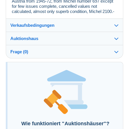
Austria from 1945-72, from Michel number 697 except
for few issues complete, cancelled values not
calculated, almost only superb condition, Michel 2100.-
Verkaufsbedingungen
Auktionshaus
Verkaufsbedingungen des Auktionshaus anzeigen
Kosten zu Lasten des Käufers : 25 %
Frage (0)
Zusätzliche Informationen zu den
Verkaufsbedingungen
Um eine Frage stellen zu können, müssen Sie
eingeloggt sein.
Jetzt einloggen
Wie funktioniert "Auktionshäuser"?