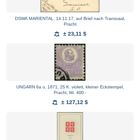
10,-; ab EURO 500,- EURO 20,-; ab EURO 1.000,- EU
EURO 200,-; ab EURO 10.000,- EURO 500,-; ab EURO 
DSWA MARIENTAL, 14.11.17, auf Brief nach Transvaal,
Gebote wie "bestens", "auf jeden Fall" oder ähnlic
Pracht
vertreten sie bis zum 4-fachen Ausruf.
± 23,11 $
Der Versteigerer erhebt vom Käufer ein Aufgeld von
pauschalen Gebühren sowie die gesetzliche Umsatzste
Sie wird bei der Rechnungstellung nicht ausgewiesen
Selbstkosten berechnet.
Der Zuschlag verpflichtet zur Abnahme. Rechnungsbet
fällig, falls nicht vor der Auktion andere Vereinbaru
UNGARN 6a o, 1871, 25 K. violett, kleiner Eckstempel,
Vertreterstellung vor Beginn der Versteigerung offen 
Pracht, Mi. 400.-
zustande. Bis zur vollständigen Zahlung (die Zahlung d
± 127,12 $
Lose Eigentum des Versteigerers. Ein Anspruch auf
vollständiger Kaufpreiszahlung.
Ist der Käufer mit seiner Zahlung im Verzug, wer
berechnet. Alle Beträge, welche 10 Tage ab Rechnungs
Verzugszuschlag von 2%. Kommt der Käufer seiner Zah