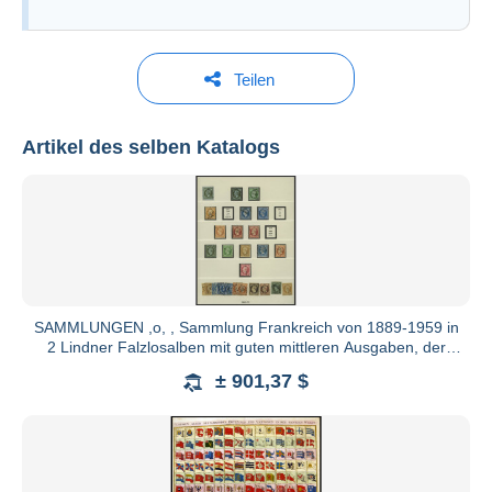
Teilen
Artikel des selben Katalogs
Nordphila
Alle Kataloge anzeigen
SAMMLUNGEN ,o, , Sammlung Frankreich von 1889-1959 in
2 Lindner Falzlosalben mit guten mittleren Ausgaben, der
klassisch
± 901,37 $
24214 Noer
Telefon: +49 (0)4346 366 900
Fax: +49 (0)4346 366 9011