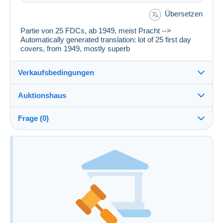
Übersetzen
Partie von 25 FDCs, ab 1949, meist Pracht -->
Automatically generated translation: lot of 25 first day
covers, from 1949, mostly superb
Verkaufsbedingungen
Auktionshaus
Verkaufsbedingungen des Auktionshaus anzeigen
Kosten zu Lasten des Käufers : 25 %
Frage (0)
Zusätzliche Informationen zu den
Verkaufsbedingungen
Um eine Frage stellen zu können, müssen Sie
eingeloggt sein.
Jetzt einloggen