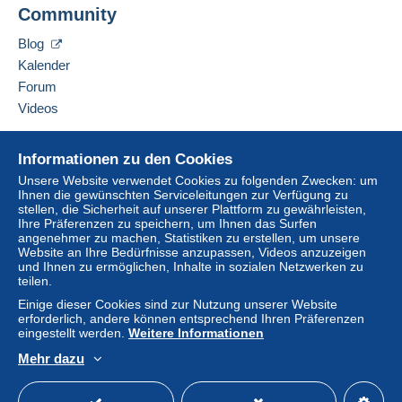
Community
sei es aus Verzug, Unmöglichkeit der Leistung, positi
oder aus unerlaubter Handlung, sind ausgeschlossen, 
Blog
fahrlässiges Handeln verursacht worden ist. Die vo
Kalender
auch für alle Geschäfte, welche außerhalb der Verst
Forum
die Abgabe eines Gebotes werden diese Versteigerung
Videos
Erfüllungsort ist der Sitz des Versteigerers: Geri
Hilfe
Versteigerer/Käufer ergebenden Streitigkeiten, einsch
Informationen zu den Cookies
Käufer Vollkaufmann, juristische Person des öffentlich
Online-Hilfe
Unsere Website verwendet Cookies zu folgenden Zwecken: um
Ihnen die gewünschten Serviceleitungen zur Verfügung zu
Sitz des Versteigerers. Der gleiche Gerichtsstand gi
Auf Delcampe kaufen
stellen, die Sicherheit auf unserer Plattform zu gewährleisten,
Inland hat oder nach Vertragsabschluß seinen Wohnsit
Auf Delcampe verkaufen
Ihre Präferenzen zu speichern, um Ihnen das Surfen
angenehmer zu machen, Statistiken zu erstellen, um unsere
oder sein Wohnsitz oder gewöhnlicher Aufenthaltsort im
Eine sichere Website
Website an Ihre Bedürfnisse anzupassen, Videos anzuzeigen
und Ihnen zu ermöglichen, Inhalte in sozialen Netzwerken zu
teilen.
Einige dieser Cookies sind zur Nutzung unserer Website
erforderlich, andere können entsprechend Ihren Präferenzen
eingestellt werden.
Weitere Informationen
Mehr dazu
Deutsch
USD
Standardmodus
America