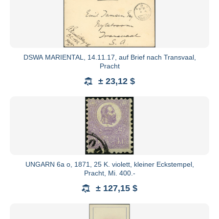
Zuschlag zu verweigern, Lose zurückzuziehen, umzugru
Die Mindeststeigerung beträgt: bis EURO 100,- EU
10,-; ab EURO 500,- EURO 20,-; ab EURO 1.000,- EU
EURO 200,-; ab EURO 10.000,- EURO 500,-; ab EURO 
DSWA MARIENTAL, 14.11.17, auf Brief nach Transvaal,
Gebote wie "bestens", "auf jeden Fall" oder ähnlic
Pracht
vertreten sie bis zum 4-fachen Ausruf.
± 23,12 $
Der Versteigerer erhebt vom Käufer ein Aufgeld von
pauschalen Gebühren sowie die gesetzliche Umsatzste
Sie wird bei der Rechnungstellung nicht ausgewiesen
Selbstkosten berechnet.
Der Zuschlag verpflichtet zur Abnahme. Rechnungsbet
fällig, falls nicht vor der Auktion andere Vereinbaru
UNGARN 6a o, 1871, 25 K. violett, kleiner Eckstempel,
Vertreterstellung vor Beginn der Versteigerung offen 
Pracht, Mi. 400.-
zustande. Bis zur vollständigen Zahlung (die Zahlung d
± 127,15 $
Lose Eigentum des Versteigerers. Ein Anspruch auf
vollständiger Kaufpreiszahlung.
Ist der Käufer mit seiner Zahlung im Verzug, wer