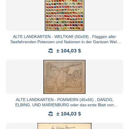
Telefon: +49 (0)4346 366 900
Fax: +49 (0)4346 366 9011
ALTE LANDKARTEN - WELTKAR (50x59) , Flaggen aller
Seefahrenden Potenzen und Nationen in der Gantzen Welt,
altkolorierter
± 104,03 $
https://ec.europa.eu/consumers/odr/
AGB
Die Vertragssprache ist Deutsch. Die Versteigerung ist 
von schriftlichen oder fernmündlichen Geboten. Alle
versteigert. Der Versteigerer behält sich vor, bestimm
ALTE LANDKARTEN - POMMERN (45x56) , DANZIG,
ELBING, UND MARIENBURG oder das erste Blatt von
Den Zuschlag erhält der Meistbietende Interesse wahr
WESTPREUSSEN, grenzkoloriert
Gebot, wenn kein Gegengebot vorliegt, zum Ausruf. 
± 104,03 $
Zuschlag. Bei Losen, die mit "Gebot" ausgerufen
Mindestgebot bei diesen Losen beträgt EUR 10,-. Der A