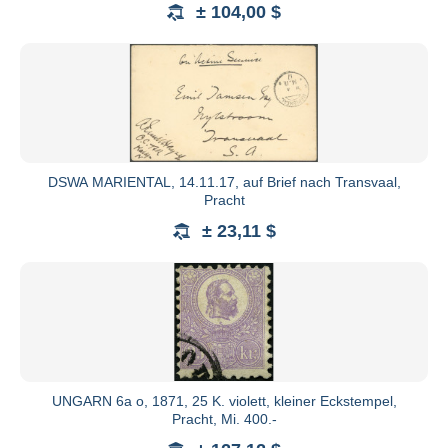
Gebot, wenn kein Gegengebot vorliegt, zum Ausruf. 
± 104,00 $
Zuschlag. Bei Losen, die mit "Gebot" ausgerufen
Mindestgebot bei diesen Losen beträgt EUR 10,-. Der A
Zuschlag zu verweigern, Lose zurückzuziehen, umzugru
Die Mindeststeigerung beträgt: bis EURO 100,- EU
10,-; ab EURO 500,- EURO 20,-; ab EURO 1.000,- EU
EURO 200,-; ab EURO 10.000,- EURO 500,-; ab EURO 
DSWA MARIENTAL, 14.11.17, auf Brief nach Transvaal,
Gebote wie "bestens", "auf jeden Fall" oder ähnlic
Pracht
vertreten sie bis zum 4-fachen Ausruf.
± 23,11 $
Der Versteigerer erhebt vom Käufer ein Aufgeld von
pauschalen Gebühren sowie die gesetzliche Umsatzste
Sie wird bei der Rechnungstellung nicht ausgewiesen
Selbstkosten berechnet.
Der Zuschlag verpflichtet zur Abnahme. Rechnungsbet
fällig, falls nicht vor der Auktion andere Vereinbaru
UNGARN 6a o, 1871, 25 K. violett, kleiner Eckstempel,
Vertreterstellung vor Beginn der Versteigerung offen 
Pracht, Mi. 400.-
zustande. Bis zur vollständigen Zahlung (die Zahlung d