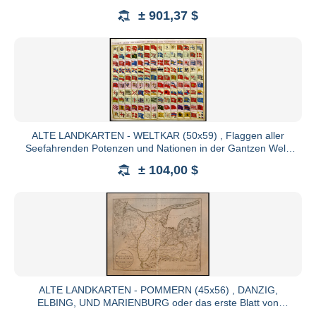
klassisch
± 901,37 $
24214 Noer
Telefon: +49 (0)4346 366 900
Fax: +49 (0)4346 366 9011
ALTE LANDKARTEN - WELTKAR (50x59) , Flaggen aller
Seefahrenden Potenzen und Nationen in der Gantzen Welt,
altkolorierter
± 104,00 $
https://ec.europa.eu/consumers/odr/
AGB
Die Vertragssprache ist Deutsch. Die Versteigerung ist 
von schriftlichen oder fernmündlichen Geboten. Alle
versteigert. Der Versteigerer behält sich vor, bestimm
ALTE LANDKARTEN - POMMERN (45x56) , DANZIG,
ELBING, UND MARIENBURG oder das erste Blatt von
Den Zuschlag erhält der Meistbietende Interesse wahr
WESTPREUSSEN, grenzkoloriert