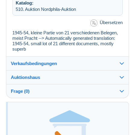
Katalog:
510. Auktion Nordphila-Auktion
Übersetzen
1945-54, kleine Partie von 21 verschiedenen Belegen,
meist Pracht --> Automatically generated translation:
1945-54, small lot of 21 different documents, mostly
superb
Verkaufsbedingungen
Auktionshaus
Verkaufsbedingungen des Auktionshaus anzeigen
Kosten zu Lasten des Käufers : 25 %
Frage (0)
Zusätzliche Informationen zu den
Verkaufsbedingungen
Um eine Frage stellen zu können, müssen Sie
eingeloggt sein.