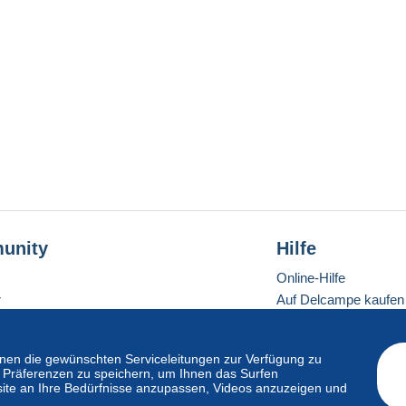
unity
Hilfe
Online-Hilfe
r
Auf Delcampe kaufen
Auf Delcampe verkau
Eine sichere Website
en die gewünschten Serviceleitungen zur Verfügung zu
hre Präferenzen zu speichern, um Ihnen das Surfen
ite an Ihre Bedürfnisse anzupassen, Videos anzuzeigen und