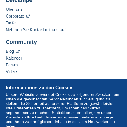
Delcampe
Über uns
Corporate
Tarife
Nehmen Sie Kontakt mit uns auf
Community
Blog
Kalender
Forum
Videos
Hilfe
Informationen zu den Cookies
Online-Hilfe
Unsere Website verwendet Cookies zu folgenden Zwecken: um
Ihnen die gewünschten Serviceleitungen zur Verfügung zu
Auf Delcampe kaufen
stellen, die Sicherheit auf unserer Plattform zu gewährleisten,
Auf Delcampe verkaufen
Ihre Präferenzen zu speichern, um Ihnen das Surfen
angenehmer zu machen, Statistiken zu erstellen, um unsere
Eine sichere Website
Website an Ihre Bedürfnisse anzupassen, Videos anzuzeigen
und Ihnen zu ermöglichen, Inhalte in sozialen Netzwerken zu
teilen.