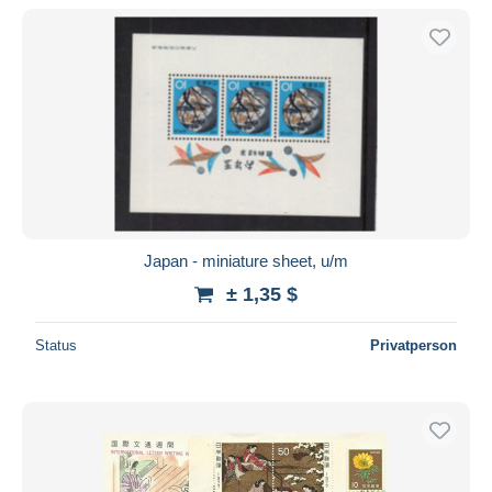
Nur ermäßigt
Kostenloser Versand
Zahlungsmethoden
PayPal
Banküberweisung
Visa
Mastercard
Bancontact
Japan - miniature sheet, u/m
iDeal
± 1,35 $
Maestro
Gesamte Auswahl aufheben
Status
Privatperson
Wohnsitz des Verkäufers
Weltweit