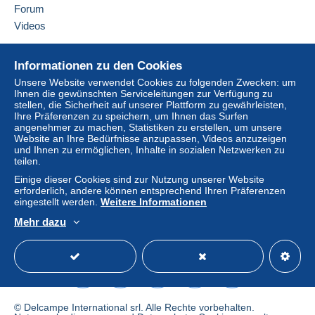
Alle Zahlungen werden über die Delcampe- Website
Forum
abgewickelt. Je nach den vom Verkäufer angebotenen
Videos
Zahlungsoptionen können Sie
PayPal
verwenden, eine
Kredit-/Debitkarte
hinzufügen oder eine
Überweisung
Hilfe
Informationen zu den Cookies
auf Ihr Guthaben
vornehmen. Es dürfen keine
Online-Hilfe
Zahlungen per Scheck oder Banküberweisung direkt auf
Unsere Website verwendet Cookies zu folgenden Zwecken: um
Ihnen die gewünschten Serviceleitungen zur Verfügung zu
Auf Delcampe kaufen
ein Bankkonto des Verkäufers getätigt werden.
stellen, die Sicherheit auf unserer Plattform zu gewährleisten,
Auf Delcampe verkaufen
Ihre Präferenzen zu speichern, um Ihnen das Surfen
Der Käufer nutzt die von Delcampe auf der Seite "
Meine
angenehmer zu machen, Statistiken zu erstellen, um unsere
Eine sichere Website
Käufe: Zu zahlen
" zur Verfügung stehenden
Website an Ihre Bedürfnisse anzupassen, Videos anzuzeigen
Zahlungsmethoden.
und Ihnen zu ermöglichen, Inhalte in sozialen Netzwerken zu
teilen.
Eine Zahlung, die nicht über
das in die Website
Einige dieser Cookies sind zur Nutzung unserer Website
integrierte Zahlungssystem erfolgt
wird dem Käufer
erforderlich, andere können entsprechend Ihren Präferenzen
vom Verkäufer erstattet. Ein nicht bezahlter Kauf kann
eingestellt werden.
Weitere Informationen
Konsequenzen für das Konto des Käufers nach sich
Mehr dazu
ziehen.
Deutsch
USD
Standardmodus
America
Sollten die Verkaufsbedingungen des Verkäufers
Klauseln enthalten, die sich auf die Zahlung beziehen,
sind diese Klauseln als nichtig zu betrachten. Es gelten
ausschließlich die Zahlungsbedingungen der Delcampe-
© Delcampe International srl. Alle Rechte vorbehalten.
Website, wie sie in den
Nutzungsbedingungen
definiert