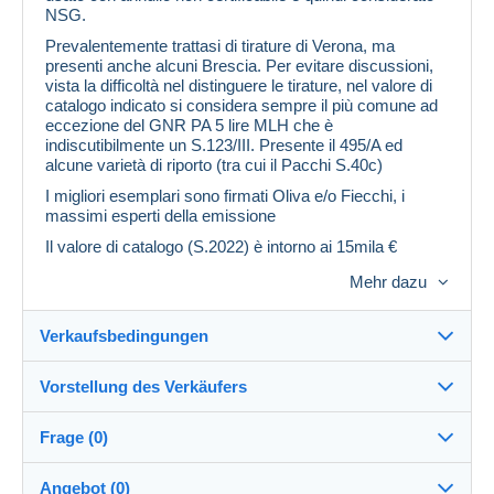
NSG.
Prevalentemente trattasi di tirature di Verona, ma
presenti anche alcuni Brescia. Per evitare discussioni,
vista la difficoltà nel distinguere le tirature, nel valore di
catalogo indicato si considera sempre il più comune ad
eccezione del GNR PA 5 lire MLH che è
indiscutibilmente un S.123/III. Presente il 495/A ed
alcune varietà di riporto (tra cui il Pacchi S.40c)
I migliori esemplari sono firmati Oliva e/o Fiecchi, i
massimi esperti della emissione
Il valore di catalogo (S.2022) è intorno ai 15mila €
Mehr dazu
Verkaufsbedingungen
Vorstellung des Verkäufers
Verkaufsbedingungen im Detail
Frage (0)
Versand
tefo02
89%
(3681x)
Versand nach Zahlung innerhalb von 14 Tagen
Angebot (0)