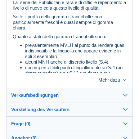
La serie dei Pubblicitari è rara e di difficile reperimento a
livello di nuovo ed a questo livello di qualità
Sotto il profilo della gomma i francobolli sono
particolarmente freschi e quasi sempre di gomma
chiara.
Quanto a stato della gomma i francobolli sono:
prevalentemente MVLH al punto da rendere quasi
indistinguibile la linguella che appare evidente in
soli 3 esemplari
alcuni MNH anche di discreto livello (S.4).
con impercettibili punti di ingiallimento su S.4 (un
dente superiore) e su S.13 (un dente a sx)
Mehr dazu
Dentellatura perfetta, solo S.11 ha alcuni denti deboli a
dx.
Verkaufsbedingungen
Il S.5 ha nella parte superiore una lieve piega naturale di
carta.
Vorstellung des Verkäufers
L'allineamento francobolli/vignette è quasi sempre
Verkaufsbedingungen im Detail
perfetto (l'unico con disallineamento è S.19, peraltro di
ottima centratura, anche se considerato per questo di
Frage (0)
solo “discreta”)
Versand
tefo02
89%
(3681x)
Versand nach Zahlung innerhalb von 14 Tagen
La centratura, secondo la definizione di Sassone, va da
Angebot (0)