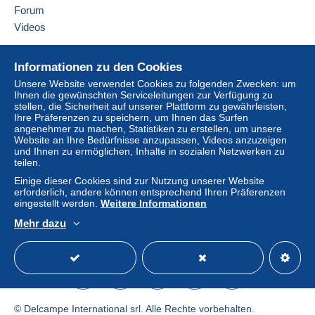
Alle Zahlungen werden über die Delcampe- Website
Forum
abgewickelt. Je nach den vom Verkäufer angebotenen
Videos
Zahlungsoptionen können Sie
PayPal
verwenden, eine
Kredit-/Debitkarte
hinzufügen oder eine
Überweisung
Hilfe
Informationen zu den Cookies
auf Ihr Guthaben
vornehmen. Es dürfen keine
Online-Hilfe
Zahlungen per Scheck oder Banküberweisung direkt auf
Unsere Website verwendet Cookies zu folgenden Zwecken: um
Ihnen die gewünschten Serviceleitungen zur Verfügung zu
Auf Delcampe kaufen
ein Bankkonto des Verkäufers getätigt werden.
stellen, die Sicherheit auf unserer Plattform zu gewährleisten,
Auf Delcampe verkaufen
Ihre Präferenzen zu speichern, um Ihnen das Surfen
Der Käufer nutzt die von Delcampe auf der Seite "
Meine
angenehmer zu machen, Statistiken zu erstellen, um unsere
Eine sichere Website
Käufe: Zu zahlen
" zur Verfügung stehenden
Website an Ihre Bedürfnisse anzupassen, Videos anzuzeigen
Zahlungsmethoden.
und Ihnen zu ermöglichen, Inhalte in sozialen Netzwerken zu
teilen.
Eine Zahlung, die nicht über
das in die Website
Einige dieser Cookies sind zur Nutzung unserer Website
integrierte Zahlungssystem erfolgt
wird dem Käufer
erforderlich, andere können entsprechend Ihren Präferenzen
vom Verkäufer erstattet. Ein nicht bezahlter Kauf kann
eingestellt werden.
Weitere Informationen
Konsequenzen für das Konto des Käufers nach sich
Mehr dazu
ziehen.
Deutsch
USD
Standardmodus
America
Sollten die Verkaufsbedingungen des Verkäufers
Klauseln enthalten, die sich auf die Zahlung beziehen,
sind diese Klauseln als nichtig zu betrachten. Es gelten
ausschließlich die Zahlungsbedingungen der Delcampe-
© Delcampe International srl. Alle Rechte vorbehalten.
Website, wie sie in den
Nutzungsbedingungen
definiert