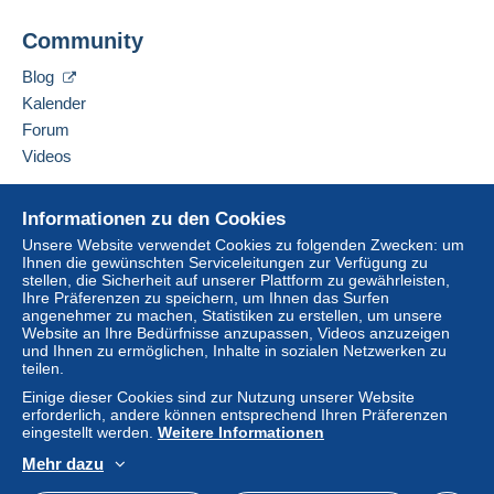
Erfüllen Sie eine der folgenden Bedingungen:
Jim Forte
ab einem Kauf in Höhe von 100,00 €.
Community
12042 SE Sunnyside Rd. Unit #2022
Clackamas
,
Oregon
87015
Blog
Vereinigte Staaten
Lieferzone 1
Kalender
Forum
Diesen Verkäufer zu den Favoriten hinzufügen
Lieferzone 2
Videos
Verkäufer kontaktieren
Um auf die Lieferinformationen
Diesen Verkäufer zu meiner schwarzen Liste
Hilfe
zugreifen zu können, müssen Sie
hinzufügen
Diese Zone enthält
ein Land
.
Informationen zu den Cookies
Mitglied sein und sich einloggen.
Online-Hilfe
Unsere Website verwendet Cookies zu folgenden Zwecken: um
Versandoption
Ihnen die gewünschten Serviceleitungen zur Verfügung zu
Auf Delcampe kaufen
Einlogg
Anmeld
stellen, die Sicherheit auf unserer Plattform zu gewährleisten,
en
en
Auf Delcampe verkaufen
Zahlung per:
Ihre Präferenzen zu speichern, um Ihnen das Surfen
angenehmer zu machen, Statistiken zu erstellen, um unsere
Eine sichere Website
Website an Ihre Bedürfnisse anzupassen, Videos anzuzeigen
Brief (Standardformat/Kleinbrief)
und Ihnen zu ermöglichen, Inhalte in sozialen Netzwerken zu
teilen.
0,90 €
Einige dieser Cookies sind zur Nutzung unserer Website
erforderlich, andere können entsprechend Ihren Präferenzen
eingestellt werden.
Weitere Informationen
Zahlungsbedingungen:
Mehr dazu
Alle Zahlungen werden über die Delcampe- Website
Deutsch
USD
Standardmodus
America