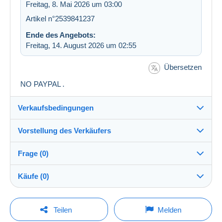
Freitag, 8. Mai 2026 um 03:00
Artikel n°2539841237
Ende des Angebots:
Freitag, 14. August 2026 um 02:55
Übersetzen
NO PAYPAL .
Verkaufsbedingungen
Vorstellung des Verkäufers
Versand nach:
Die Liste der Länder einsehen
Frage (0)
freewill
99%
(1268x)
Versand:
Käufe (0)
Vorkasse
Shop
Kosten:
Zu Lasten des Käufers
Um eine Frage stellen zu können, müssen Sie
Letzte Aktualisierung: 14:58:30
Teilen
Melden
eingeloggt sein.
Mitglied seit:
Zahlungsmethoden: