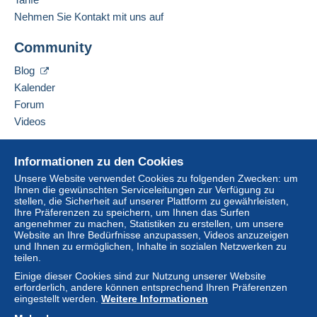
Zahlungsmethoden.
Nehmen Sie Kontakt mit uns auf
Eine Zahlung, die nicht per
Kredit-/Debitkarte
oder
Diesen Verkäufer zu den Favoriten hinzufügen
Überweisung auf Ihr Guthaben erfolgt, wird vom
Community
Verkäufer kontaktieren
Verkäufer an den Käufer zurückerstattet. Nicht
Diesen Verkäufer zu meiner schwarzen Liste
bezahlte Käufe können Konsequenzen für das
Blog
hinzufügen
Konto des Käufers nach sich ziehen.
Kalender
Sollten die Verkaufsbedingungen des Verkäufers
Forum
Klauseln enthalten, die sich auf die Zahlung
Videos
beziehen, sind diese Klauseln als nichtig zu
betrachten. Es gelten ausschließlich die
Hilfe
Informationen zu den Cookies
Zahlungsbedingungen der Delcampe-Website, wie
Online-Hilfe
sie in den
Nutzungsbedingungen
definiert sind.
Unsere Website verwendet Cookies zu folgenden Zwecken: um
Ihnen die gewünschten Serviceleitungen zur Verfügung zu
Auf Delcampe kaufen
Käufe müssen, nachdem der Verkäufer die
stellen, die Sicherheit auf unserer Plattform zu gewährleisten,
Auf Delcampe verkaufen
Ihre Präferenzen zu speichern, um Ihnen das Surfen
Endabrechnung geschickt hat, innerhalb von
14
angenehmer zu machen, Statistiken zu erstellen, um unsere
Eine sichere Website
Tagen
bezahlt werden.
Website an Ihre Bedürfnisse anzupassen, Videos anzuzeigen
und Ihnen zu ermöglichen, Inhalte in sozialen Netzwerken zu
Garantie:
teilen.
Widerrufsrecht
|
Rücksendekosten gehen zu
Einige dieser Cookies sind zur Nutzung unserer Website
Lasten des Käufers.
erforderlich, andere können entsprechend Ihren Präferenzen
Alle Angaben zu Fristen bezüglich der
eingestellt werden.
Weitere Informationen
Rücksendung von Artikeln und der Rückerstattung